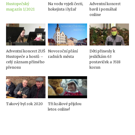
Hustopečský
Na vodu vyjeli čerti,
Adventní koncert
magazín 1/2021
hokejista i lyžař
bavil i pomáhal
online
Adventní koncert ZUŠ
Novoroční přání
Děti přinesly k
Hustopeče a hostů –
radních města
jesličkám 63
celý záznam přímého
postaviček a 3518
přenosu
korun
Takový byl rok 2020
Tři králové přijdou
letos online!