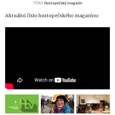
TÉMA
Hustopečský magazín
Aktuální číslo hustopečského magazínu: