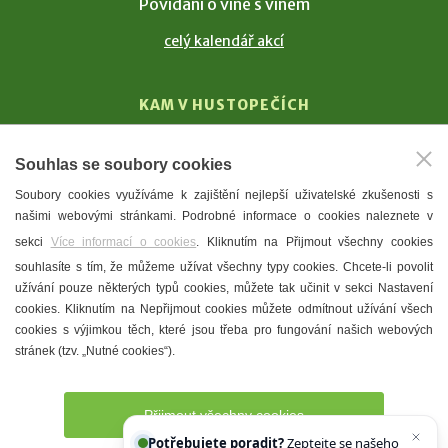
Povídání o víně s vínem
celý kalendář akcí
KAM V HUSTOPEČÍCH
Vinařství
Souhlas se soubory cookies
T. G. Masaryk
Soubory cookies využíváme k zajištění nejlepší uživatelské zkušenosti s
Mandloně
našimi webovými stránkami. Podrobné informace o cookies naleznete v
Ubytování
sekci
Více informací o cookies
. Kliknutím na Přijmout všechny cookies
Restaurace
souhlasíte s tím, že můžeme užívat všechny typy cookies. Chcete-li povolit
užívání pouze některých typů cookies, můžete tak učinit v sekci Nastavení
Městské muzeum a galerie
cookies. Kliknutím na Nepřijmout cookies můžete odmítnout užívání všech
Denní meníčka
cookies s výjimkou těch, které jsou třeba pro fungování našich webových
stránek (tzv. „Nutné cookies“).
Mapa města
Přijmout všechny cookies
Potřebujete poradit?
Zeptejte se našeho asistenta