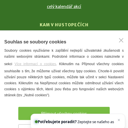
celý kalendář akcí
KAM V HUSTOPEČÍCH
Vinařství
Souhlas se soubory cookies
T. G. Masaryk
Soubory cookies využíváme k zajištění nejlepší uživatelské zkušenosti s
Mandloně
našimi webovými stránkami. Podrobné informace o cookies naleznete v
Ubytování
sekci
Více informací o cookies
. Kliknutím na Přijmout všechny cookies
Restaurace
souhlasíte s tím, že můžeme užívat všechny typy cookies. Chcete-li povolit
užívání pouze některých typů cookies, můžete tak učinit v sekci Nastavení
Městské muzeum a galerie
cookies. Kliknutím na Nepřijmout cookies můžete odmítnout užívání všech
Denní meníčka
cookies s výjimkou těch, které jsou třeba pro fungování našich webových
stránek (tzv. „Nutné cookies“).
Mapa města
Přijmout všechny cookies
Potřebujete poradit?
Zeptejte se našeho asistenta
Chettyho