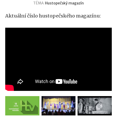
TÉMA
Hustopečský magazín
Aktuální číslo hustopečského magazínu: