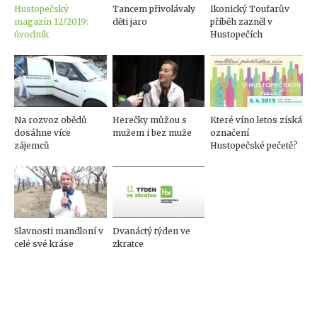
Hustopečský
Tancem přivolávaly
Ikonický Toufarův
magazín 12/2019:
děti jaro
příběh zazněl v
úvodník
Hustopečích
Na rozvoz obědů
Herečky můžou s
Které víno letos získá
dosáhne více
mužem i bez muže
označení
zájemců
Hustopečské pečetě?
Slavnosti mandloní v
Dvanáctý týden ve
celé své kráse
zkratce