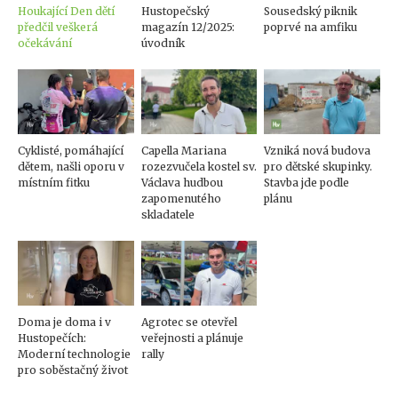
Houkající Den dětí
Hustopečský
Sousedský piknik
předčil veškerá
magazín 12/2025:
poprvé na amfiku
očekávání
úvodník
Cyklisté, pomáhající
Capella Mariana
Vzniká nová budova
dětem, našli oporu v
rozezvučela kostel sv.
pro dětské skupinky.
místním fitku
Václava hudbou
Stavba jde podle
zapomenutého
plánu
skladatele
Doma je doma i v
Agrotec se otevřel
Hustopečích:
veřejnosti a plánuje
Moderní technologie
rally
pro soběstačný život