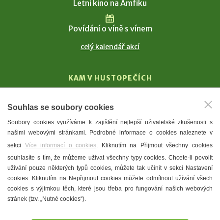
Letní kino na Amfiku
Povídání o víně s vínem
celý kalendář akcí
KAM V HUSTOPEČÍCH
Vinařství
Souhlas se soubory cookies
T. G. Masaryk
Soubory cookies využíváme k zajištění nejlepší uživatelské zkušenosti s
Mandloně
našimi webovými stránkami. Podrobné informace o cookies naleznete v
Ubytování
sekci
Více informací o cookies
. Kliknutím na Přijmout všechny cookies
Restaurace
souhlasíte s tím, že můžeme užívat všechny typy cookies. Chcete-li povolit
užívání pouze některých typů cookies, můžete tak učinit v sekci Nastavení
Městské muzeum a galerie
cookies. Kliknutím na Nepřijmout cookies můžete odmítnout užívání všech
Denní meníčka
cookies s výjimkou těch, které jsou třeba pro fungování našich webových
stránek (tzv. „Nutné cookies“).
Mapa města