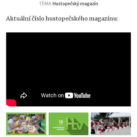
TÉMA
Hustopečský magazín
Aktuální číslo hustopečského magazínu: