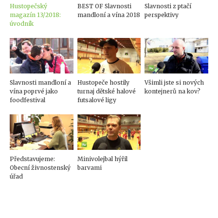
Hustopečský
BEST OF Slavnosti
Slavnosti z ptačí
magazín 13/2018:
mandloní a vína 2018
perspektivy
úvodník
Slavnosti mandloní a
Hustopeče hostily
Všimli jste si nových
vína poprvé jako
turnaj dětské halové
kontejnerů na kov?
foodfestival
futsalové ligy
Představujeme:
Minivolejbal hýřil
Obecní živnostenský
barvami
úřad