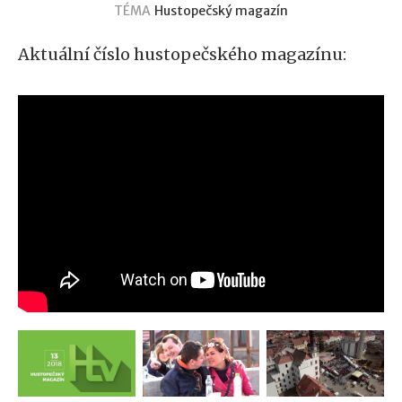
TÉMA
Hustopečský magazín
Aktuální číslo hustopečského magazínu: