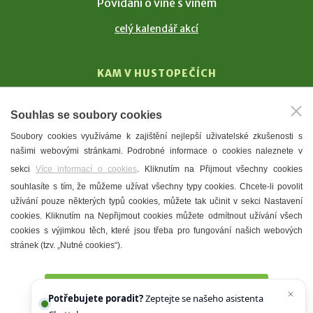
Povídání o víně s vínem
celý kalendář akcí
KAM V HUSTOPEČÍCH
Vinařství
Souhlas se soubory cookies
T. G. Masaryk
Soubory cookies využíváme k zajištění nejlepší uživatelské zkušenosti s
Mandloně
našimi webovými stránkami. Podrobné informace o cookies naleznete v
Ubytování
sekci
Více informací o cookies
. Kliknutím na Přijmout všechny cookies
Restaurace
souhlasíte s tím, že můžeme užívat všechny typy cookies. Chcete-li povolit
užívání pouze některých typů cookies, můžete tak učinit v sekci Nastavení
Městské muzeum a galerie
cookies. Kliknutím na Nepřijmout cookies můžete odmítnout užívání všech
Denní meníčka
cookies s výjimkou těch, které jsou třeba pro fungování našich webových
stránek (tzv. „Nutné cookies“).
Mapa města
Přijmout všechny cookies
Potřebujete poradit?
Zeptejte se našeho asistenta