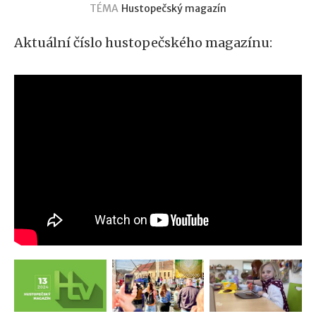
TÉMA
Hustopečský magazín
Aktuální číslo hustopečského magazínu: