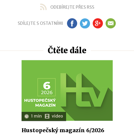
ODEBÍREJTE PŘES RSS
SDÍLEJTE S OSTATNÍMI
FB
TW
GP
EM
Čtěte dále
1 min
video
Hustopečský magazín 6/2026