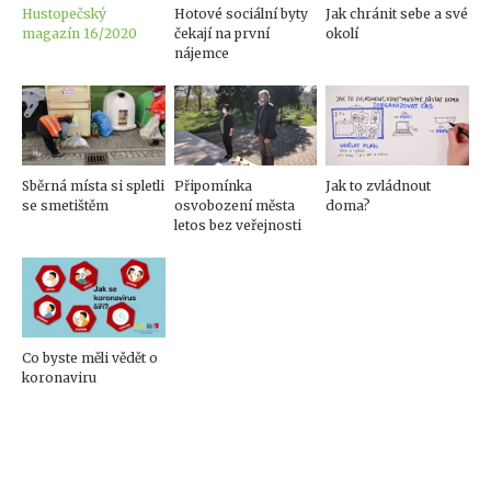
Hustopečský
Hotové sociální byty
Jak chránit sebe a své
magazín 16/2020
čekají na první
okolí
nájemce
Sběrná místa si spletli
Připomínka
Jak to zvládnout
se smetištěm
osvobození města
doma?
letos bez veřejnosti
Co byste měli vědět o
koronaviru