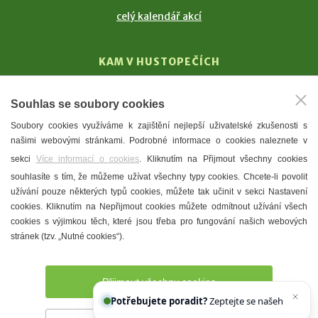
celý kalendář akcí
KAM V HUSTOPEČÍCH
Vinařství
Souhlas se soubory cookies
T. G. Masaryk
Soubory cookies využíváme k zajištění nejlepší uživatelské zkušenosti s
Mandloně
našimi webovými stránkami. Podrobné informace o cookies naleznete v
Ubytování
sekci
Více informací o cookies
. Kliknutím na Přijmout všechny cookies
Restaurace
souhlasíte s tím, že můžeme užívat všechny typy cookies. Chcete-li povolit
užívání pouze některých typů cookies, můžete tak učinit v sekci Nastavení
Městské muzeum a galerie
cookies. Kliknutím na Nepřijmout cookies můžete odmítnout užívání všech
Denní meníčka
cookies s výjimkou těch, které jsou třeba pro fungování našich webových
stránek (tzv. „Nutné cookies“).
Mapa města
Přijmout všechny cookies
Potřebujete poradit?
Zeptejte se našeho asistenta
Chet