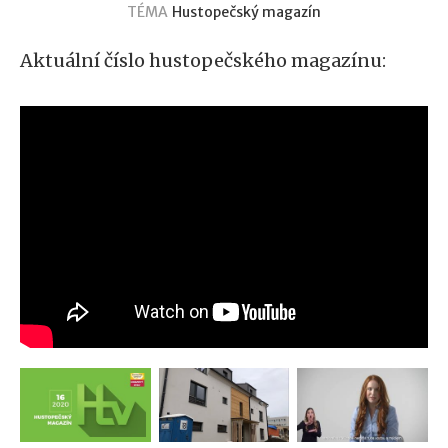
TÉMA
Hustopečský magazín
Aktuální číslo hustopečského magazínu: