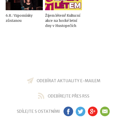
6.8.: Vzpomínky
Žijem létem! Kulturní
zůstanou
akce na horké letní
dny v Hustopečích
ODEBÍRAT AKTUALITY E-MAILEM
ODEBÍREJTE PŘES RSS
SDÍLEJTE S OSTATNÍMI
FB
TW
GP
EM