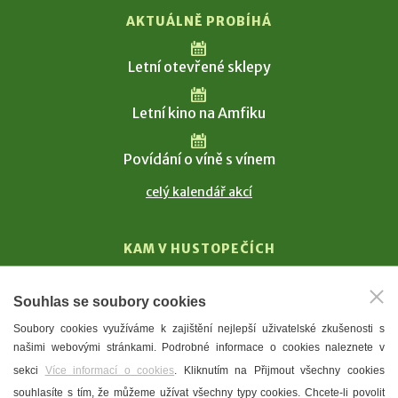
AKTUÁLNĚ PROBÍHÁ
Letní otevřené sklepy
Letní kino na Amfiku
Povídání o víně s vínem
celý kalendář akcí
KAM V HUSTOPEČÍCH
Vinařství
Souhlas se soubory cookies
T. G. Masaryk
Soubory cookies využíváme k zajištění nejlepší uživatelské zkušenosti s
Mandloně
našimi webovými stránkami. Podrobné informace o cookies naleznete v
Ubytování
sekci
Více informací o cookies
. Kliknutím na Přijmout všechny cookies
Restaurace
souhlasíte s tím, že můžeme užívat všechny typy cookies. Chcete-li povolit