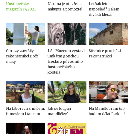
Hustopečský
Narana je otevřena,
Letňák letos
magazín 17/2021
nakupte a pomozte!
naposled? Zájem
diváků klesá.
Obrazy završily
1.8.: Muzeum vystaví
Střelnice prochází
rekonstrukci Boží
unikátní gotickou
rekonstrukcí
muky
fresku z původního
hustopečského
kostela
Na táborech s míčem,
Jak se loupají
Na Mandlobraní (si)
řemeslem i tancem
mandličky?
budem dělat Radost!