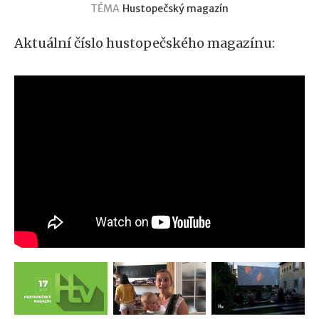
TÉMA
Hustopečský magazín
Aktuální číslo hustopečského magazínu: