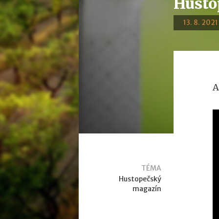
Husto
13. 8. 2021
A
TÉMA
Hustopečský
magazín