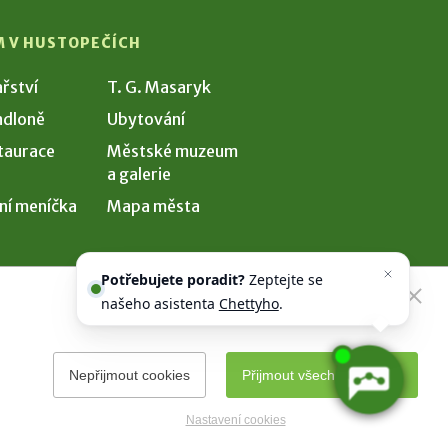
M V HUSTOPEČÍCH
ařství
T. G. Masaryk
dloně
Ubytování
taurace
Městské muzeum
a galerie
ní meníčka
Mapa města
Potřebujete poradit?
Zeptejte se
našeho asistenta
Chettyho
.
Nepřijmout cookies
Přijmout všechny cookies
Nastavení cookies