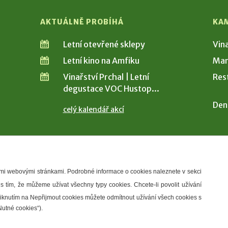
AKTUÁLNĚ PROBÍHÁ
KA
Letní otevřené sklepy
Vin
Letní kino na Amfiku
Man
Vinařství Prchal | Letní
Res
degustace VOC Hustop...
Den
celý kalendář akcí
šimi webovými stránkami. Podrobné informace o cookies naleznete v sekci
 s tím, že můžeme užívat všechny typy cookies. Chcete-li povolit užívání
řístupnosti
Správce webu
2026 © Město Hustopeče
Kliknutím na Nepřijmout cookies můžete odmítnout užívání všech cookies s
Nutné cookies“).