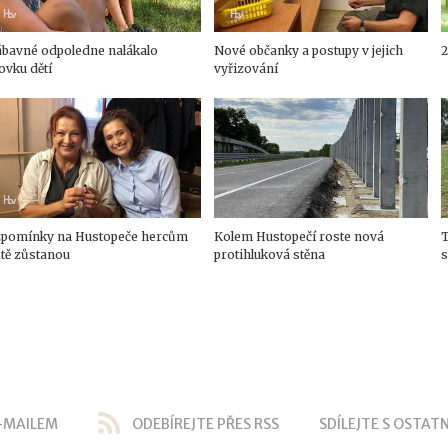
ábavné odpoledne nalákalo
Nové občanky a postupy v jejich
2
ovku dětí
vyřizování
zpomínky na Hustopeče hercům
Kolem Hustopečí roste nová
T
stě zůstanou
protihluková stěna
s
-MAILEM
ODEBÍREJTE PŘES RSS
SDÍLEJTE S OSTATN