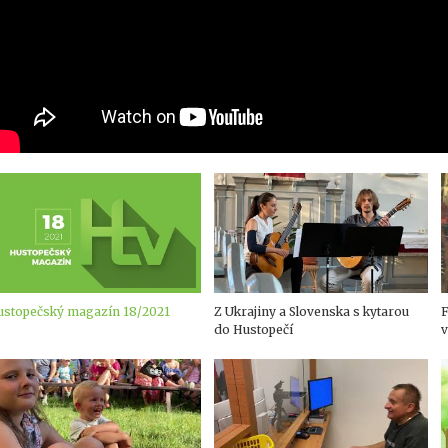
ustopečský magazín 18/2021
Z Ukrajiny a Slovenska s kytarou
F
do Hustopečí
v