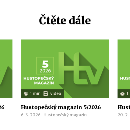
Čtěte dále
1 min
video
1
26
Hustopečský magazín 5/2026
Hust
6. 3. 2026 ·
Hustopečský magazín
20. 2.