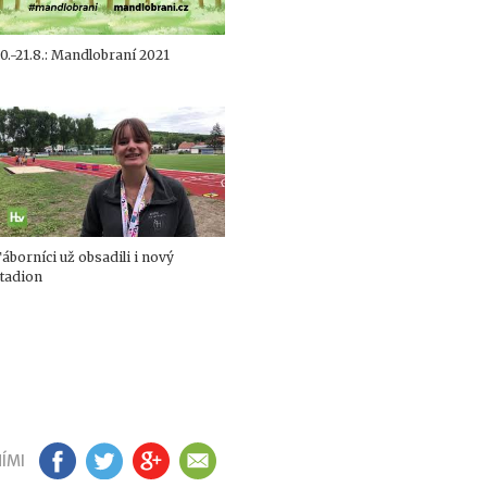
0.-21.8.: Mandlobraní 2021
áborníci už obsadili i nový
tadion
ÍMI
FB
TW
GP
EM