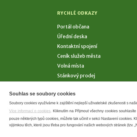
RYCHLÉ ODKAZY
Portál občana
Úřední deska
Kontaktní spojení
Ceník služeb města
Volná místa
Stánkový prodej
Volby 2026
Souhlas se soubory cookies
Soubory cookies využíváme k zajištění nejlepší uživatelské zkušenosti s na
Více informací o cookies
. Kliknutím na Přijmout všechny cookies souhlasíte
Prohlášení o p
pouze některých typů cookies, můžete tak učinit v sekci Nastavení cookies. 
výjimkou těch, které jsou třeba pro fungování našich webových stránek (tzv. „