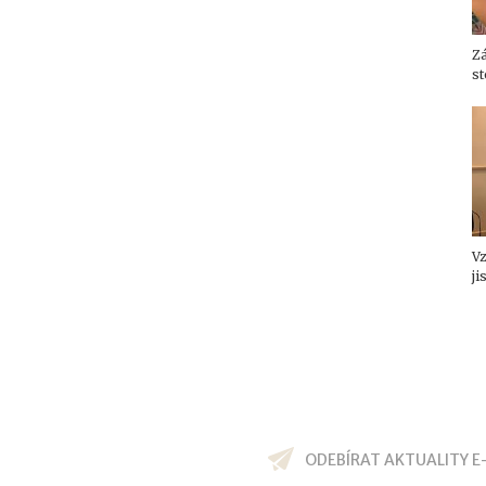
Z
st
V
ji
ODEBÍRAT AKTUALITY E