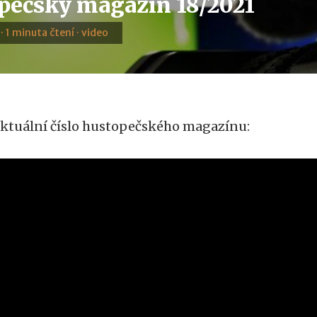
pečský magazín 18/2021
 · 1 minuta čtení · video
ktuální číslo hustopečského magazínu: