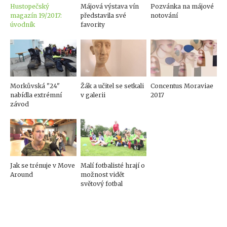
Hustopečský
Májová výstava vín
Pozvánka na májové
magazín 19/2017:
představila své
notování
úvodník
favority
Morkůvská "24"
Žák a učitel se setkali
Concentus Moraviae
nabídla extrémní
v galerii
2017
závod
Jak se trénuje v Move
Malí fotbalisté hrají o
Around
možnost vidět
světový fotbal