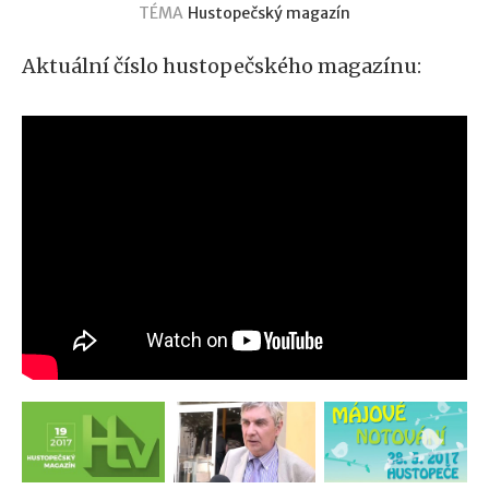
TÉMA
Hustopečský magazín
Aktuální číslo hustopečského magazínu: