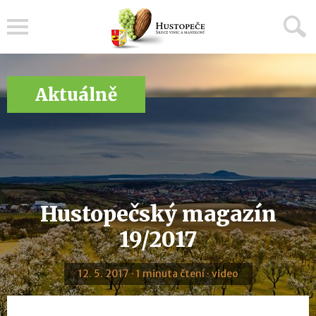
Menu
Aktuálně
Hustopečský magazín
19/2017
12. 5. 2017 · 1 minuta čtení · video