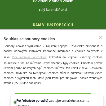
Povídání o víně s vínem
celý kalendář akcí
KAM V HUSTOPEČÍCH
Vinařství
Souhlas se soubory cookies
T. G. Masaryk
Soubory cookies využíváme k zajištění nejlepší uživatelské zkušenosti s
Mandloně
našimi webovými stránkami. Podrobné informace o cookies naleznete v
Ubytování
sekci
Více informací o cookies
. Kliknutím na Přijmout všechny cookies
Restaurace
souhlasíte s tím, že můžeme užívat všechny typy cookies. Chcete-li povolit
užívání pouze některých typů cookies, můžete tak učinit v sekci Nastavení
Městské muzeum a galerie
cookies. Kliknutím na Nepřijmout cookies můžete odmítnout užívání všech
Denní meníčka
cookies s výjimkou těch, které jsou třeba pro fungování našich webových
stránek (tzv. „Nutné cookies“).
Mapa města
Přijmout všechny cookies
Potřebujete poradit?
Zeptejte se našeho asistenta
Chettyho
.