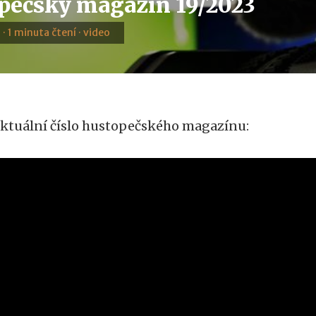
pečský magazín 19/2023
 · 1 minuta čtení · video
ktuální číslo hustopečského magazínu: