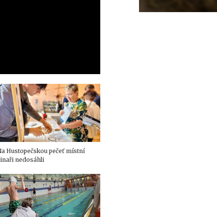
a Hustopečskou pečeť místní
inaři nedosáhli