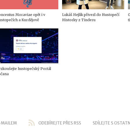
ncentus Moraviae opět i v
Lukáš Hejlík přivezl do Hustopečí
O
stopečích a Kurdějově
Historky z Tinderu
t
zkoušejte hustopečský Portál
bčana
-MAILEM
ODEBÍREJTE PŘES RSS
SDÍLEJTE S OSTATN