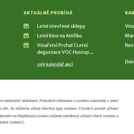
AKTUÁLNĚ PROBÍHÁ
KA
Letní otevřené sklepy
Vin
Letní kino na Amfiku
Man
Vinařství Prchal | Letní
Res
degustace VOC Hustop...
Den
celý kalendář akcí
šimi webovými stránkami. Podrobné informace o cookies naleznete v sekci
 s tím, že můžeme užívat všechny typy cookies. Chcete-li povolit užívání
řístupnosti
Správce webu
2026 © Město Hustopeče
Kliknutím na Nepřijmout cookies můžete odmítnout užívání všech cookies s
Nutné cookies“).