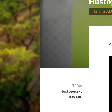
Husto
12. 5. 2023
A
TÉMA
Hustopečský
magazín