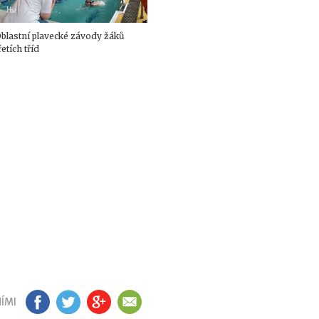
blastní plavecké závody žáků
řetích tříd
ÍMI
FB
TW
GP
EM