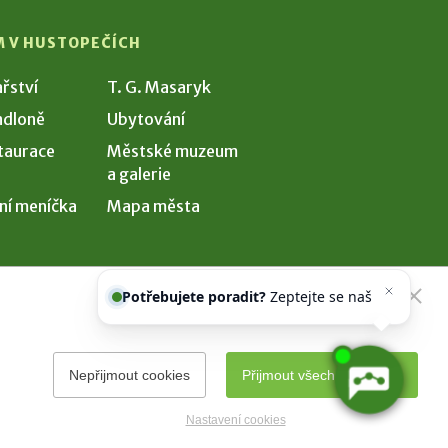
M V HUSTOPEČÍCH
ařství
T. G. Masaryk
dloně
Ubytování
taurace
Městské muzeum
a galerie
ní meníčka
Mapa města
Potřebujete poradit?
Zeptejte se
našeho asistenta
Chettyho
.
Nepřijmout cookies
Přijmout všechny cookies
Nastavení cookies