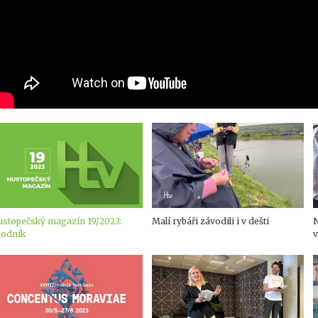
ustopečský magazín 19/2023:
Malí rybáři závodili i v dešti
N
vodník
v