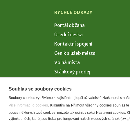
RYCHLÉ ODKAZY
Portál občana
Úřední deska
Kontaktní spojení
Ceník služeb města
Volná místa
Stánkový prodej
Volby 2026
Souhlas se soubory cookies
Soubory cookies využíváme k zajištění nejlepší uživatelské zkušenosti s na
Více informací o cookies
. Kliknutím na Přijmout všechny cookies souhlasíte
Prohlášení o p
pouze některých typů cookies, můžete tak učinit v sekci Nastavení cookies. 
výjimkou těch, které jsou třeba pro fungování našich webových stránek (tzv. „