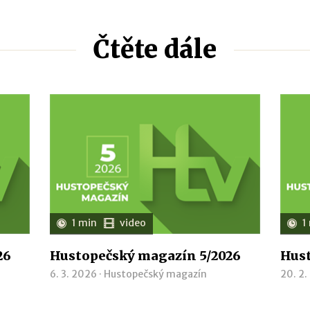
Čtěte dále
1 min
video
1
26
Hustopečský magazín 5/2026
Hust
6. 3. 2026 ·
Hustopečský magazín
20. 2.