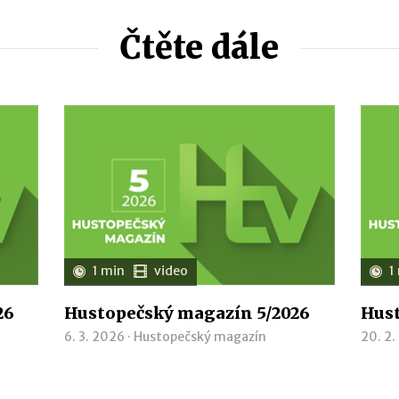
Čtěte dále
1 min
video
1
26
Hustopečský magazín 5/2026
Hust
6. 3. 2026 ·
Hustopečský magazín
20. 2.