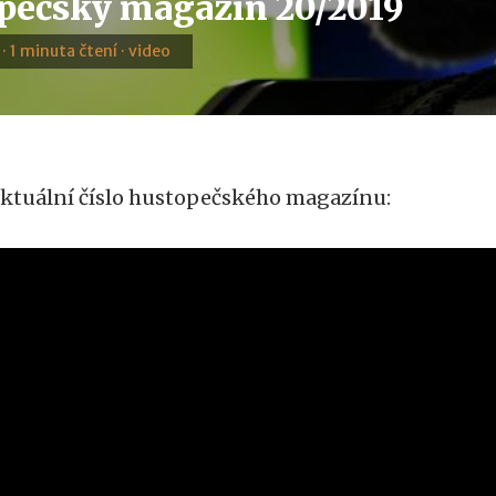
pečský magazín 20/2019
 · 1 minuta čtení · video
ktuální číslo hustopečského magazínu: