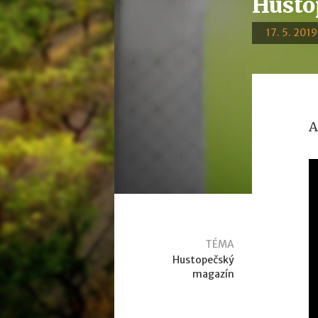
Husto
17. 5. 2019
A
TÉMA
Hustopečský
magazín