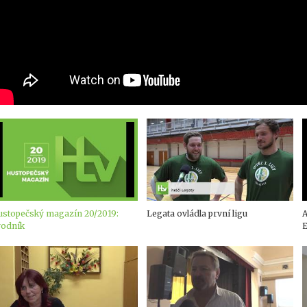
ustopečský magazín 20/2019:
Legata ovládla první ligu
A
vodník