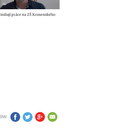
inišují práce na ZŠ Komenského
ÍMI
FB
TW
GP
EM