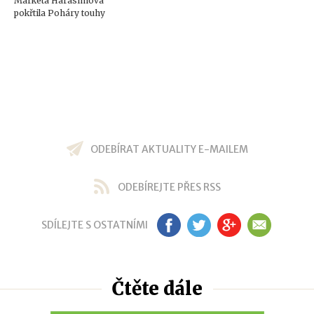
Markéta Harasimová
pokřtila Poháry touhy
ODEBÍRAT AKTUALITY E-MAILEM
ODEBÍREJTE PŘES RSS
SDÍLEJTE S OSTATNÍMI
FB
TW
GP
EM
Čtěte dále