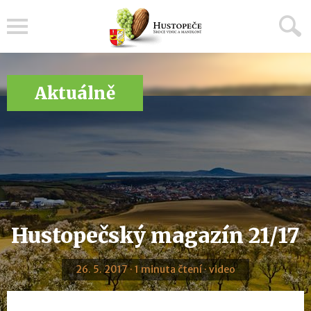
Menu
Aktuálně
Hustopečský magazín 21/17
26. 5. 2017 · 1 minuta čtení · video