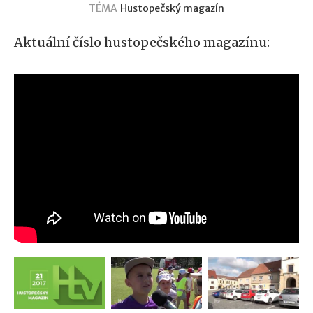
TÉMA
Hustopečský magazín
Aktuální číslo hustopečského magazínu: