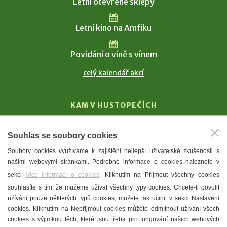
Letní otevřené sklepy
Letní kino na Amfiku
Povídání o víně s vínem
celý kalendář akcí
KAM V HUSTOPEČÍCH
Vinařství
Souhlas se soubory cookies
T. G. Masaryk
Soubory cookies využíváme k zajištění nejlepší uživatelské zkušenosti s
Mandloně
našimi webovými stránkami. Podrobné informace o cookies naleznete v
Ubytování
sekci
Více informací o cookies
. Kliknutím na Přijmout všechny cookies
Restaurace
souhlasíte s tím, že můžeme užívat všechny typy cookies. Chcete-li povolit
užívání pouze některých typů cookies, můžete tak učinit v sekci Nastavení
Městské muzeum a galerie
cookies. Kliknutím na Nepřijmout cookies můžete odmítnout užívání všech
Denní meníčka
cookies s výjimkou těch, které jsou třeba pro fungování našich webových