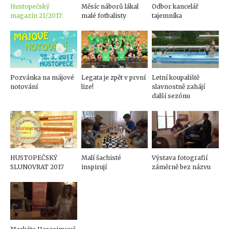
Hustopečský
Měsíc náborů lákal
Odbor kancelář
magazín 21/2017:
malé fotbalisty
tajemníka
Pozvánka na májové
Legata je zpět v první
Letní koupaliště
notování
lize!
slavnostně zahájí
další sezónu
HUSTOPEČSKÝ
Malí šachisté
Výstava fotografií
SLUNOVRAT 2017
inspirují
záměrně bez názvu