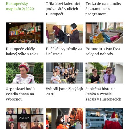
Hustopečský
Tříkráloví koledníci
Terka de na mandle:
magazín 2/2020
podvacáté v ulicích
Seznamte se s
Hustopečí
programem
Hustopeče viděly
Počítače vyměnily za
Pomoc pro Ivu: Dva
halový výkon roku
šicí stroje
roky od nehody
Organizaci hodů
Vyhráli jsme Zlatý lajk
Společná historie
zvládla chasa na
2020
Česka a Izraele
výbornou
začala v Hustopečích