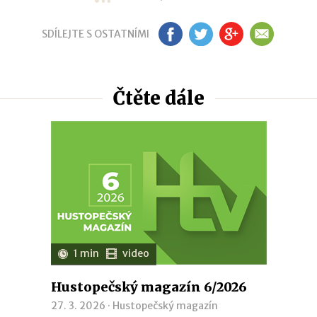
SDÍLEJTE S OSTATNÍMI
FB
TW
GP
EM
Čtěte dále
1 min
video
Hustopečský magazín 6/2026
27. 3. 2026 ·
Hustopečský magazín