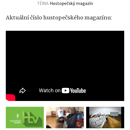
TÉMA
Hustopečský magazín
Aktuální číslo hustopečského magazínu: