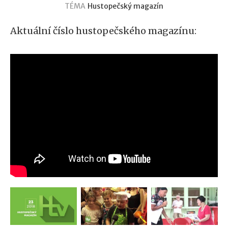
TÉMA
Hustopečský magazín
Aktuální číslo hustopečského magazínu: