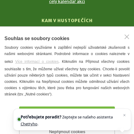
celý kalendář akcí
KAM V HUSTOPEČÍCH
Vinařství
Souhlas se soubory cookies
T. G. Masaryk
Soubory cookies využíváme k zajištění nejlepší uživatelské zkušenosti s
Mandloně
našimi webovými stránkami. Podrobné informace o cookies naleznete v
Ubytování
sekci
Více informací o cookies
. Kliknutím na Přijmout všechny cookies
Restaurace
souhlasíte s tím, že můžeme užívat všechny typy cookies. Chcete-li povolit
užívání pouze některých typů cookies, můžete tak učinit v sekci Nastavení
Městské muzeum a galerie
cookies. Kliknutím na Nepřijmout cookies můžete odmítnout užívání všech
Denní meníčka
cookies s výjimkou těch, které jsou třeba pro fungování našich webových
stránek (tzv. „Nutné cookies“).
Mapa města
Přijmout všechny cookies
Potřebujete poradit?
Zeptejte se našeho asistenta
Chettyho
.
Nepřijmout cookies
Prohlášení o přístupnosti
Správce webu
2026 © Město