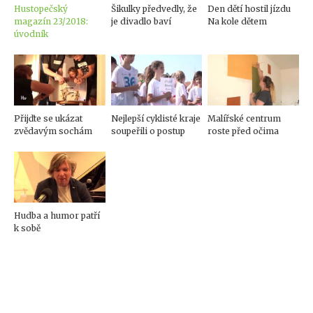
Hustopečský
Šikulky předvedly, že
Den dětí hostil jízdu
magazín 23/2018:
je divadlo baví
Na kole dětem
úvodník
Přijďte se ukázat
Nejlepší cyklisté kraje
Malířské centrum
zvědavým sochám
soupeřili o postup
roste před očima
Hudba a humor patří
k sobě