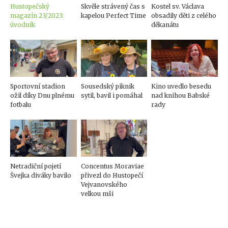
Hustopečský
Skvěle strávený čas s
Kostel sv. Václava
magazín 23/2023:
kapelou Perfect Time
obsadily děti z celého
úvodník
děkanátu
Sportovní stadion
Sousedský piknik
Kino uvedlo besedu
ožil díky Dnu plnému
sytil, bavil i pomáhal
nad knihou Babské
fotbalu
rady
Netradiční pojetí
Concentus Moraviae
Švejka diváky bavilo
přivezl do Hustopečí
Vejvanovského
velkou mši