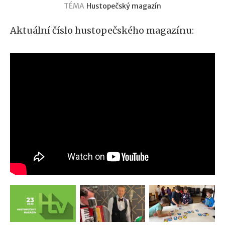
TÉMA
Hustopečský magazín
Aktuální číslo hustopečského magazínu: