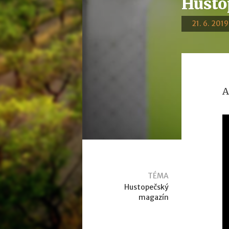
Husto
21. 6. 2019
A
TÉMA
Hustopečský
magazín