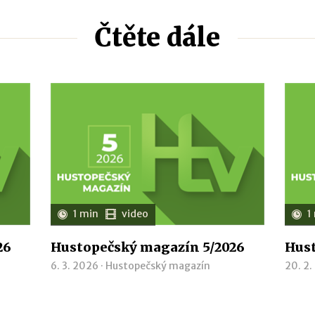
Čtěte dále
1 min
video
1
26
Hustopečský magazín 5/2026
Hust
6. 3. 2026 ·
Hustopečský magazín
20. 2.