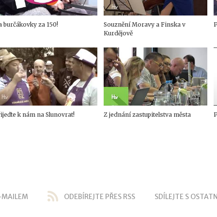
 burčákovky za 150!
Souznění Moravy a Finska v
P
Kurdějově
ijeďte k nám na Slunovrat!
Z jednání zastupitelstva města
P
-MAILEM
ODEBÍREJTE PŘES RSS
SDÍLEJTE S OSTATN