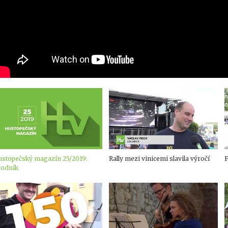
ustopečský magazín 25/2019:
Rally mezi vinicemi slavila výročí
F
vodník