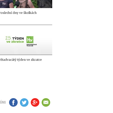
oslední dny ve školkách
ětadvacátý týden ve zkratce
ÍMI
FB
TW
GP
EM