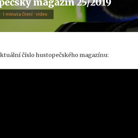
pečský magazín 25/2019
 · 1 minuta čtení · video
ktuální číslo hustopečského magazínu: