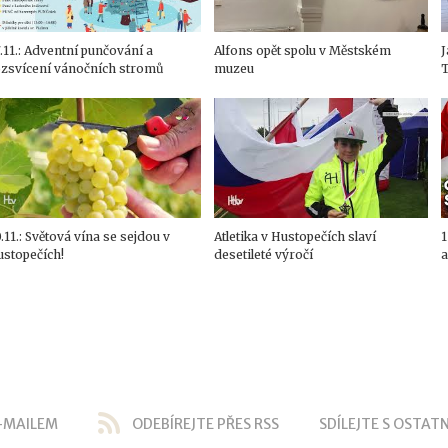
.11.: Adventní punčování a
Alfons opět spolu v Městském
J
ozsvícení vánočních stromů
muzeu
T
.11.: Světová vína se sejdou v
Atletika v Hustopečích slaví
1
ustopečích!
desetileté výročí
a
-MAILEM
ODEBÍREJTE PŘES RSS
SDÍLEJTE S OSTATN