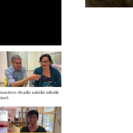
mardovo divadlo nabídlo několik
žánrů