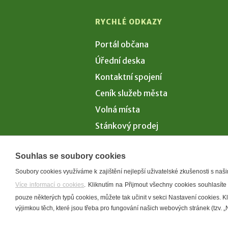
RYCHLÉ ODKAZY
Portál občana
Úřední deska
Kontaktní spojení
Ceník služeb města
Volná místa
Stánkový prodej
Volby 2026
Souhlas se soubory cookies
Soubory cookies využíváme k zajištění nejlepší uživatelské zkušenosti s na
Více informací o cookies
. Kliknutím na Přijmout všechny cookies souhlasíte
Prohlášení o p
pouze některých typů cookies, můžete tak učinit v sekci Nastavení cookies. 
výjimkou těch, které jsou třeba pro fungování našich webových stránek (tzv. „