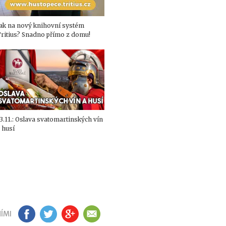
ak na nový knihovní systém
ritius? Snadno přímo z domu!
3.11.: Oslava svatomartinských vín
 husí
ÍMI
FB
TW
GP
EM