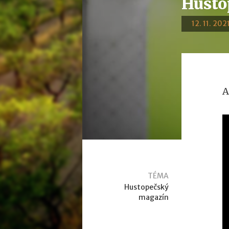
Husto
12. 11. 202
A
TÉMA
Hustopečský
magazín