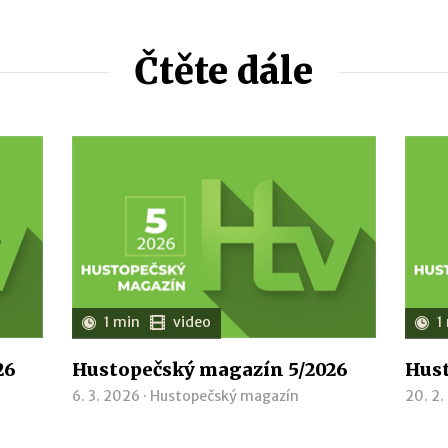
Čtěte dále
1 min
video
1
26
Hustopečský magazín 5/2026
Hust
6. 3. 2026 ·
Hustopečský magazín
20. 2.