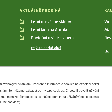
AKTUÁLNĚ PROBÍHÁ
KA
Letní otevřené sklepy
Vin
Letní kino na Amfiku
Man
Povídání o víně s vínem
Res
celý kalendář akcí
Den
šimi webovými stránkami. Podrobné informace o cookies naleznete v sekci
 s tím, že můžeme užívat všechny typy cookies. Chcete-li povolit užívání
řístupnosti
Správce webu
2026 © Město Hustopeče
Kliknutím na Nepřijmout cookies můžete odmítnout užívání všech cookies s
Nutné cookies“).