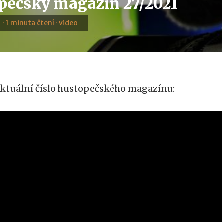
pečský magazín 27/2021
1 · 1 minuta čtení · video
ktuální číslo hustopečského magazínu: