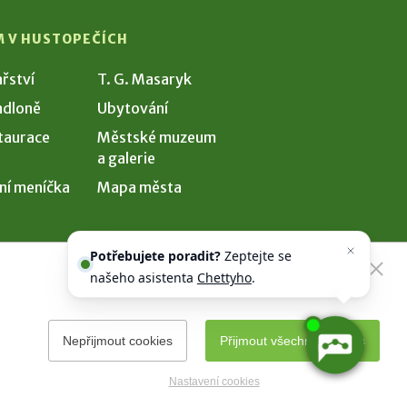
M V HUSTOPEČÍCH
ařství
T. G. Masaryk
dloně
Ubytování
taurace
Městské muzeum
a galerie
ní meníčka
Mapa města
Potřebujete poradit?
Zeptejte se
našeho asistenta
Chettyho
.
Nepřijmout cookies
Přijmout všechny cookies
Nastavení cookies