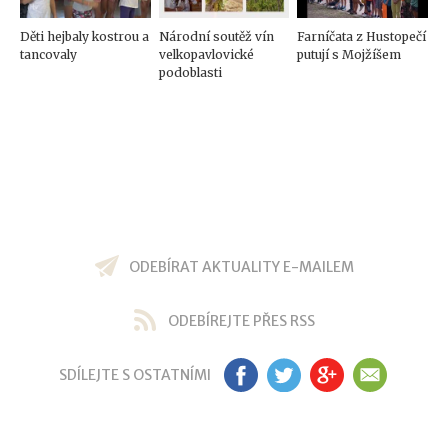
Děti hejbaly kostrou a
Národní soutěž vín
Farníčata z Hustopečí
tancovaly
velkopavlovické
putují s Mojžíšem
podoblasti
ODEBÍRAT AKTUALITY E-MAILEM
ODEBÍREJTE PŘES RSS
SDÍLEJTE S OSTATNÍMI
FB
TW
GP
EM