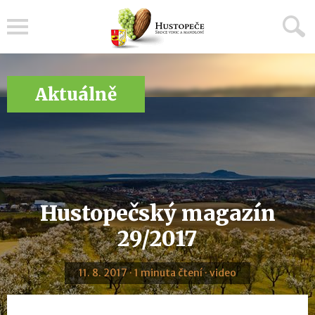
Menu
Aktuálně
Hustopečský magazín
29/2017
11. 8. 2017 · 1 minuta čtení · video