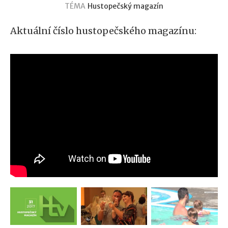
TÉMA
Hustopečský magazín
Aktuální číslo hustopečského magazínu: