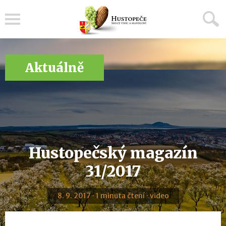
Menu
Aktuálně
Hustopečský magazín
31/2017
8. 9. 2017 · 1 minuta čtení · video