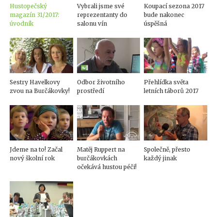
Hustopečský
Vybrali jsme své
Koupací sezona 2017
magazín 31/2017:
reprezentanty do
bude nakonec
úvodník
salonu vín
úspěšná
Sestry Havelkovy
Odbor životního
Přehlídka světa
zvou na Burčákovky!
prostředí
letních táborů 2017
Jdeme na to! Začal
Matěj Ruppert na
Společně, přesto
nový školní rok
burčákovkách
každý jinak
očekává hustou péči!