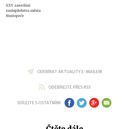
XXV. zasedání
zastupitelstva města
Hustopeče
ODEBÍRAT AKTUALITY E-MAILEM
ODEBÍREJTE PŘES RSS
SDÍLEJTE S OSTATNÍMI
FB
TW
GP
EM
Čtěte dále