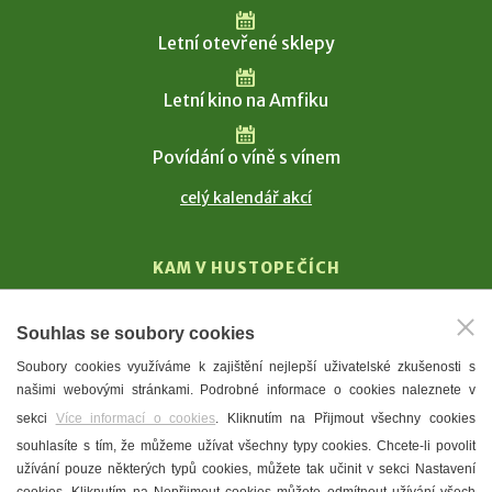
Letní otevřené sklepy
Letní kino na Amfiku
Povídání o víně s vínem
celý kalendář akcí
KAM V HUSTOPEČÍCH
Vinařství
Souhlas se soubory cookies
T. G. Masaryk
Soubory cookies využíváme k zajištění nejlepší uživatelské zkušenosti s
Mandloně
našimi webovými stránkami. Podrobné informace o cookies naleznete v
Ubytování
sekci
Více informací o cookies
. Kliknutím na Přijmout všechny cookies
Restaurace
souhlasíte s tím, že můžeme užívat všechny typy cookies. Chcete-li povolit
užívání pouze některých typů cookies, můžete tak učinit v sekci Nastavení
Městské muzeum a galerie