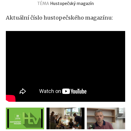
TÉMA
Hustopečský magazín
Aktuální číslo hustopečského magazínu: