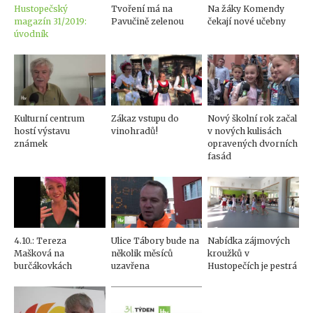
Hustopečský
Tvoření má na
Na žáky Komendy
magazín 31/2019:
Pavučině zelenou
čekají nové učebny
úvodník
Kulturní centrum
Zákaz vstupu do
Nový školní rok začal
hostí výstavu
vinohradů!
v nových kulisách
známek
opravených dvorních
fasád
4.10.: Tereza
Ulice Tábory bude na
Nabídka zájmových
Mašková na
několik měsíců
kroužků v
burčákovkách
uzavřena
Hustopečích je pestrá