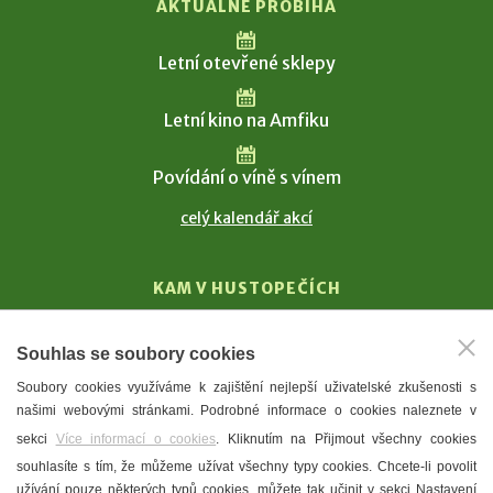
AKTUÁLNĚ PROBÍHÁ
Letní otevřené sklepy
Letní kino na Amfiku
Povídání o víně s vínem
celý kalendář akcí
KAM V HUSTOPEČÍCH
Vinařství
Souhlas se soubory cookies
T. G. Masaryk
Soubory cookies využíváme k zajištění nejlepší uživatelské zkušenosti s
Mandloně
našimi webovými stránkami. Podrobné informace o cookies naleznete v
Ubytování
sekci
Více informací o cookies
. Kliknutím na Přijmout všechny cookies
Restaurace
souhlasíte s tím, že můžeme užívat všechny typy cookies. Chcete-li povolit
užívání pouze některých typů cookies, můžete tak učinit v sekci Nastavení