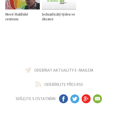
Nové Malířské
Jednatřicátý týden ve
centrum
zkratce
ODEBÍRAT AKTUALITY E-MAILEM
ODEBÍREJTE PŘES RSS
SDÍLEJTE S OSTATNÍMI
FB
TW
GP
EM