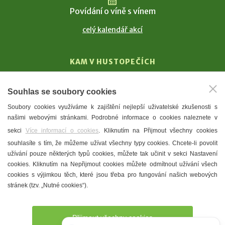
Povídání o víně s vínem
celý kalendář akcí
KAM V HUSTOPEČÍCH
Vinařství
Souhlas se soubory cookies
T. G. Masaryk
Soubory cookies využíváme k zajištění nejlepší uživatelské zkušenosti s
Mandloně
našimi webovými stránkami. Podrobné informace o cookies naleznete v
Ubytování
sekci
Více informací o cookies
. Kliknutím na Přijmout všechny cookies
Restaurace
souhlasíte s tím, že můžeme užívat všechny typy cookies. Chcete-li povolit
užívání pouze některých typů cookies, můžete tak učinit v sekci Nastavení
Městské muzeum a galerie
cookies. Kliknutím na Nepřijmout cookies můžete odmítnout užívání všech
Denní meníčka
cookies s výjimkou těch, které jsou třeba pro fungování našich webových
stránek (tzv. „Nutné cookies“).
Mapa města
Přijmout všechny cookies
Potřebujete poradit?
Zeptejte se našeho asistenta