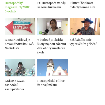
Hustopečský
FC Hustopeče zahájil
Fiktivní Štinkavu
magazín 32/2018:
sezonu turnajem
ovládly temné síly
úvodník
Ivana Kouřilová je
V budově praktické
Zašívání hranic
novou ředitelkou MŠ
školy najdou zázemí
vyprávěním příběhů
Na Sídlišti
dva obory umělecké
školy
Krátce z XXXI.
Hustopečské církve
zasedání
žehnají městu
zastupitelstva