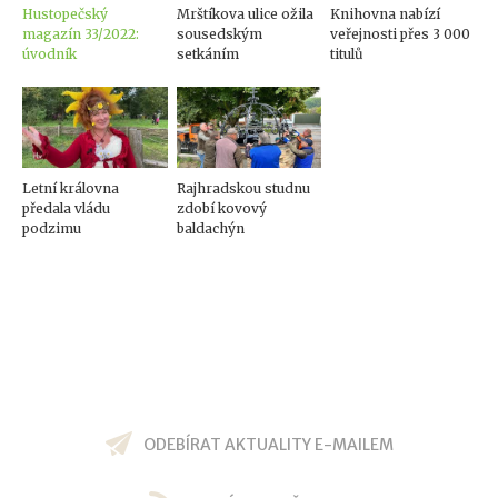
Hustopečský
Mrštíkova ulice ožila
Knihovna nabízí
magazín 33/2022:
sousedským
veřejnosti přes 3 000
úvodník
setkáním
titulů
Letní královna
Rajhradskou studnu
předala vládu
zdobí kovový
podzimu
baldachýn
ODEBÍRAT AKTUALITY E-MAILEM