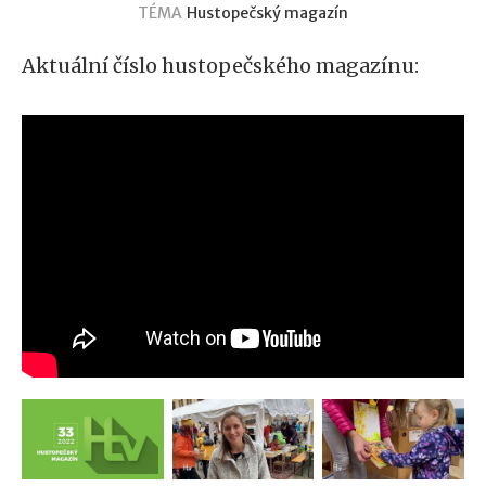
TÉMA
Hustopečský magazín
Aktuální číslo hustopečského magazínu: