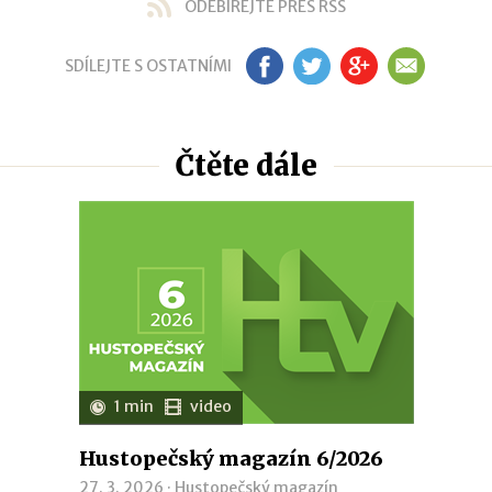
ODEBÍREJTE PŘES RSS
SDÍLEJTE S OSTATNÍMI
FB
TW
GP
EM
Čtěte dále
1 min
video
Hustopečský magazín 6/2026
27. 3. 2026 ·
Hustopečský magazín