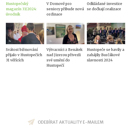
Hustopečský
V Domově pro
Odkládané investice
magazín 33/2024:
seniory přibude nová
se dočkají realizace
úvodník
ordinace
Svátost biřmování
Výtvarníci z Benátek
Hustopeče se bavily a
přijalo v Hustopečích
nad Jizerou přivezli
zahájily Burčákové
31 věřících
své umění do
slavnosti 2024
Hustopečí
ODEBÍRAT AKTUALITY E-MAILEM