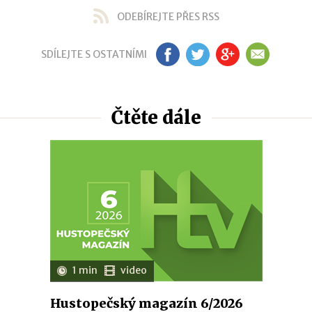
ODEBÍREJTE PŘES RSS
SDÍLEJTE S OSTATNÍMI
FB
TW
GP
EM
Čtěte dále
1 min
video
Hustopečský magazín 6/2026