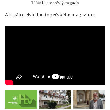
TÉMA
Hustopečský magazín
Aktuální číslo hustopečského magazínu: