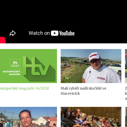
ustopečský magazín 34/2020
Malí rybáři našli útočiště ve
Z
Starovicích
k
n