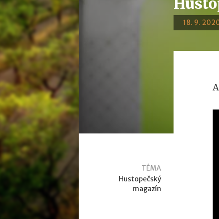
Husto
18. 9. 2020
A
TÉMA
Hustopečský
magazín