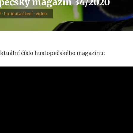
pečský magazín 34/2020
 · 1 minuta čtení · video
ktuální číslo hustopečského magazínu: