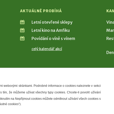
AKTUÁLNĚ PROBÍHÁ
KA
Letní otevřené sklepy
Vin
Letní kino na Amfiku
Man
Povídání o víně s vínem
Res
celý kalendář akcí
Den
šimi webovými stránkami. Podrobné informace o cookies naleznete v sekci
 s tím, že můžeme užívat všechny typy cookies. Chcete-li povolit užívání
řístupnosti
Správce webu
2026 © Město Hustopeče
Kliknutím na Nepřijmout cookies můžete odmítnout užívání všech cookies s
Nutné cookies“).