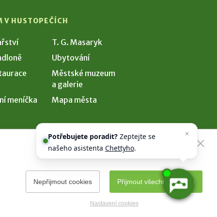
M V HUSTOPEČÍCH
ařství
T. G. Masaryk
dloně
Ubytování
taurace
Městské muzeum
a galerie
ní meníčka
Mapa města
Potřebujete poradit?
Zeptejte se
našeho asistenta
Chettyho
.
Nepřijmout cookies
Přijmout všechny cookies
Nastavení cookies