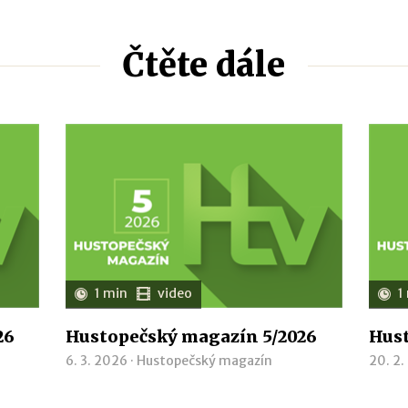
Čtěte dále
1 min
video
1
26
Hustopečský magazín 5/2026
Hust
6. 3. 2026 ·
Hustopečský magazín
20. 2.