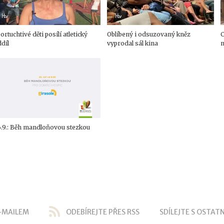
ortuchtivé děti posílí atletický
Oblíbený i odsuzovaný kněz
C
díl
vyprodal sál kina
6.9.: Běh mandloňovou stezkou
-MAILEM
ODEBÍREJTE PŘES RSS
SDÍLEJTE S OSTATN