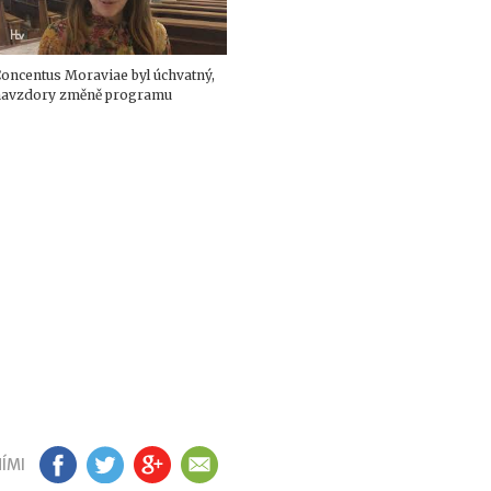
oncentus Moraviae byl úchvatný,
navzdory změně programu
ÍMI
FB
TW
GP
EM