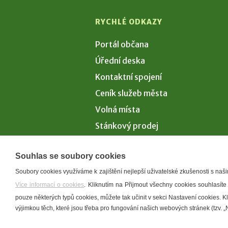
RYCHLÉ ODKAZY
Portál občana
Úřední deska
Kontaktní spojení
Ceník služeb města
Volná místa
Stánkový prodej
Volby 2026
Souhlas se soubory cookies
Soubory cookies využíváme k zajištění nejlepší uživatelské zkušenosti s na
Více informací o cookies
. Kliknutím na Přijmout všechny cookies souhlasíte
Prohlášení o p
pouze některých typů cookies, můžete tak učinit v sekci Nastavení cookies. 
výjimkou těch, které jsou třeba pro fungování našich webových stránek (tzv. „