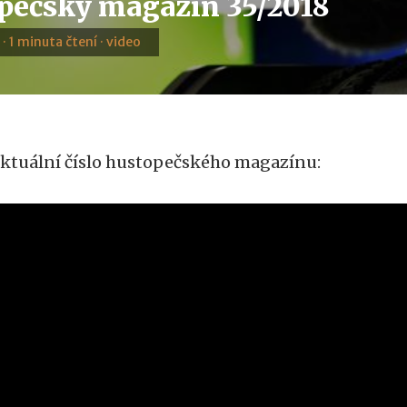
pečský magazín 35/2018
 · 1 minuta čtení · video
ktuální číslo hustopečského magazínu: