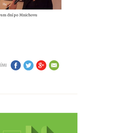
Osm dní po Mnichovu
ÍMI
FB
TW
GP
EM