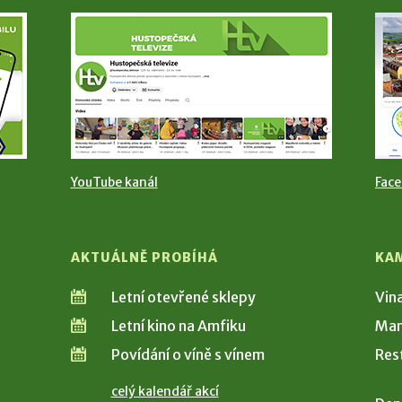
YouTube kanál
Fac
AKTUÁLNĚ PROBÍHÁ
KA
Letní otevřené sklepy
Vin
Letní kino na Amfiku
Man
Povídání o víně s vínem
Res
celý kalendář akcí