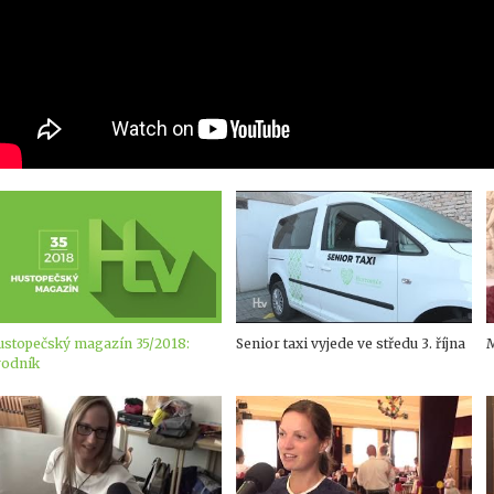
ustopečský magazín 35/2018:
Senior taxi vyjede ve středu 3. října
M
vodník