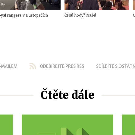
yal rangers v Hustopečích
Čí sú hody? Naše!
-MAILEM
ODEBÍREJTE PŘES RSS
SDÍLEJTE S OSTATN
Čtěte dále