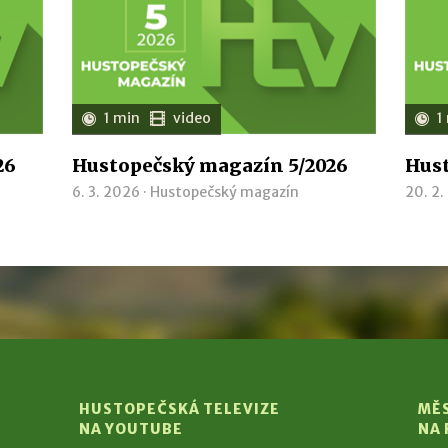
1 min
video
1
26
Hustopečský magazín 5/2026
Hust
6. 3. 2026 ·
Hustopečský magazín
20. 2.
HUSTOPEČSKÁ TELEVIZE
MĚ
NA YOUTUBE
NA