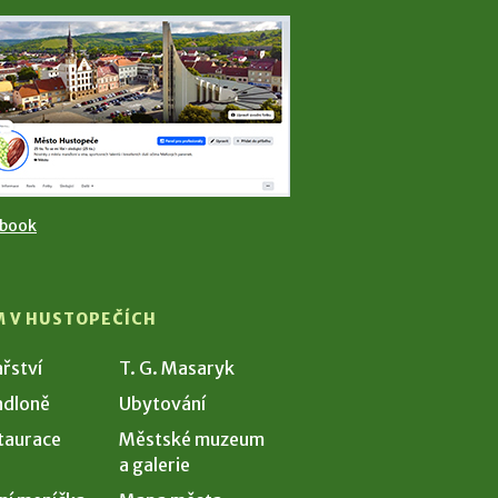
ebook
M V HUSTOPEČÍCH
ařství
T. G. Masaryk
dloně
Ubytování
taurace
Městské muzeum
a galerie