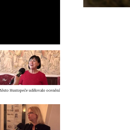
ěsto Hustopeče udělovalo ocenění