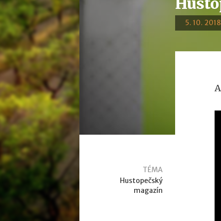
Husto
5. 10. 2018
A
TÉMA
Hustopečský
magazín