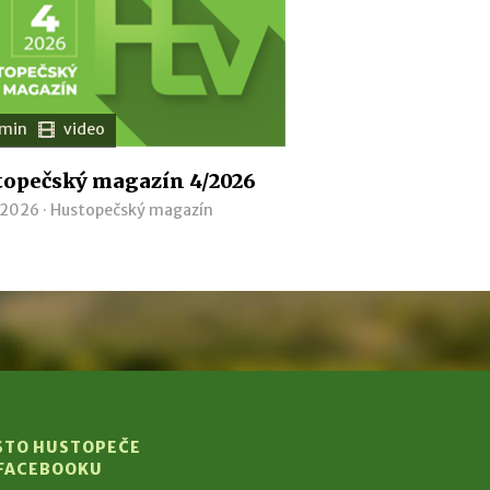
 min
video
opečský magazín 4/2026
 2026 ·
Hustopečský magazín
STO HUSTOPEČE
 FACEBOOKU