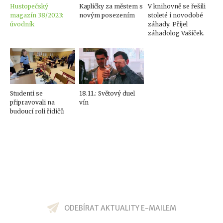
Hustopečský
Kapličky za městem s
V knihovně se řešili
magazín 38/2023:
novým posezením
stoleté i novodobé
úvodník
záhady. Přijel
záhadolog Vašíček.
Studenti se
18.11.: Světový duel
připravovali na
vín
budoucí roli řidičů
ODEBÍRAT AKTUALITY E-MAILEM