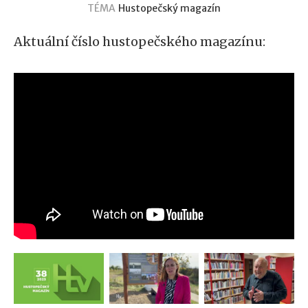
TÉMA
Hustopečský magazín
Aktuální číslo hustopečského magazínu: