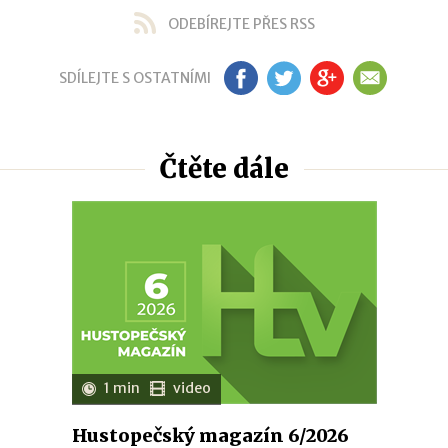
ODEBÍREJTE PŘES RSS
SDÍLEJTE S OSTATNÍMI
FB
TW
GP
EM
Čtěte dále
1 min
video
Hustopečský magazín 6/2026