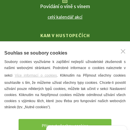
Povídání o víně s vínem
celý kalendář akcí
KAM V HUSTOPEČÍCH
Vinařství
Souhlas se soubory cookies
T. G. Masaryk
Soubory cookies využíváme k zajištění nejlepší uživatelské zkušenosti s
Mandloně
našimi webovými stránkami. Podrobné informace o cookies naleznete v
Ubytování
sekci
Více informací o cookies
. Kliknutím na Přijmout všechny cookies
Restaurace
souhlasíte s tím, že můžeme užívat všechny typy cookies. Chcete-li povolit
užívání pouze některých typů cookies, můžete tak učinit v sekci Nastavení
Městské muzeum a galerie
cookies. Kliknutím na Nepřijmout cookies můžete odmítnout užívání všech
Denní meníčka
cookies s výjimkou těch, které jsou třeba pro fungování našich webových
stránek (tzv. „Nutné cookies“).
Mapa města
Přijmout všechny cookies