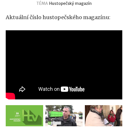
TÉMA
Hustopečský magazín
Aktuální číslo hustopečského magazínu: