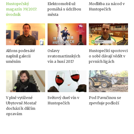
Hustopečský
Elektromobil už
Modlitba za národ v
magazín 39/2017:
pomáhá s údržbou
Hustopečích
úvodník
města
Alfons podesáté
Oslavy
Hustopečští sportovci
naplnil galerii
svatomartinských
o sobě dávají vědět v
uměním
vín a husí 2017
prvních ligách
V plně vytížené
Světový duel vín v
Pod Pavučinou se
Ubytovně Mostař
Hustopečích
zpevňuje podloží
dochází k dílčím
opravám