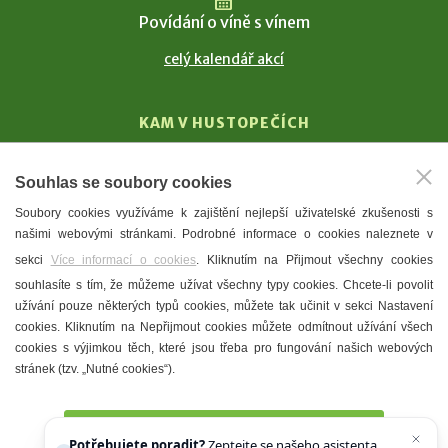
Povídání o víně s vínem
celý kalendář akcí
KAM V HUSTOPEČÍCH
Vinařství
Souhlas se soubory cookies
T. G. Masaryk
Soubory cookies využíváme k zajištění nejlepší uživatelské zkušenosti s
Mandloně
našimi webovými stránkami. Podrobné informace o cookies naleznete v
Ubytování
sekci
Více informací o cookies
. Kliknutím na Přijmout všechny cookies
Restaurace
souhlasíte s tím, že můžeme užívat všechny typy cookies. Chcete-li povolit
užívání pouze některých typů cookies, můžete tak učinit v sekci Nastavení
Městské muzeum a galerie
cookies. Kliknutím na Nepřijmout cookies můžete odmítnout užívání všech
Denní meníčka
cookies s výjimkou těch, které jsou třeba pro fungování našich webových
stránek (tzv. „Nutné cookies“).
Mapa města
Přijmout všechny cookies
Potřebujete poradit?
Zeptejte se našeho asistenta