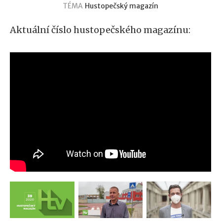
TÉMA
Hustopečský magazín
Aktuální číslo hustopečského magazínu: