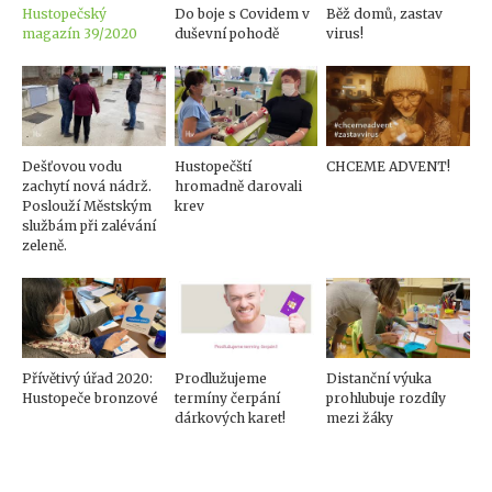
Hustopečský
Do boje s Covidem v
Běž domů, zastav
magazín 39/2020
duševní pohodě
virus!
Dešťovou vodu
Hustopečští
CHCEME ADVENT!
zachytí nová nádrž.
hromadně darovali
Poslouží Městským
krev
službám při zalévání
zeleně.
Přívětivý úřad 2020:
Prodlužujeme
Distanční výuka
Hustopeče bronzové
termíny čerpání
prohlubuje rozdíly
dárkových karet!
mezi žáky