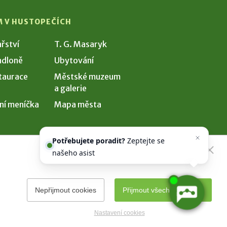
M V HUSTOPEČÍCH
ařství
T. G. Masaryk
dloně
Ubytování
taurace
Městské muzeum
a galerie
ní meníčka
Mapa města
Potřebujete poradit?
Zeptejte se
našeho asistenta
Chettyho
.
Nepřijmout cookies
Přijmout všechny cookies
Nastavení cookies