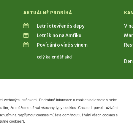
AKTUÁLNĚ PROBÍHÁ
KA
Letní otevřené sklepy
Vin
Letní kino na Amfiku
Man
Povídání o víně s vínem
Res
celý kalendář akcí
Den
šimi webovými stránkami. Podrobné informace o cookies naleznete v sekci
 s tím, že můžeme užívat všechny typy cookies. Chcete-li povolit užívání
řístupnosti
Správce webu
2026 © Město Hustopeče
Kliknutím na Nepřijmout cookies můžete odmítnout užívání všech cookies s
Nutné cookies“).