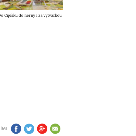
o Cipísku do herny i za výtvarkou
ÍMI
FB
TW
GP
EM