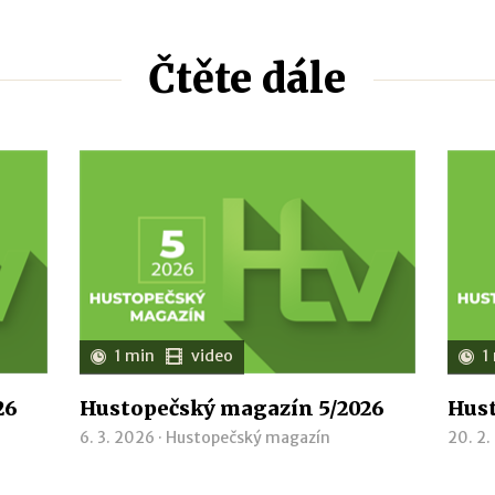
Čtěte dále
1 min
video
1
26
Hustopečský magazín 5/2026
Hust
6. 3. 2026 ·
Hustopečský magazín
20. 2.