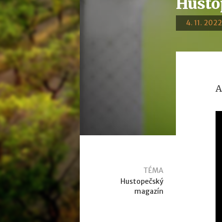
Husto
4. 11. 2022
A
TÉMA
Hustopečský
magazín