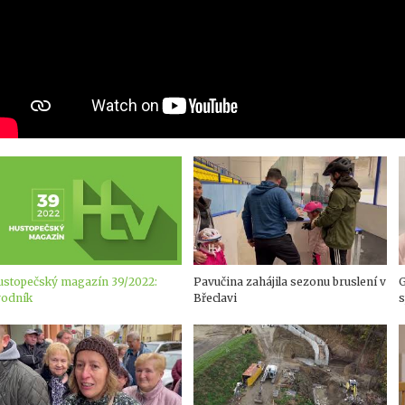
ustopečský magazín 39/2022:
Pavučina zahájila sezonu bruslení v
G
vodník
Břeclavi
s