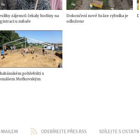
sítky zájemců čekaly hodiny na
Dokončení nové hráze rybníka je
D
gistraci u zubaře
odloženo
 habánském pohřebišti s
omášem Mořkovským
-MAILEM
ODEBÍREJTE PŘES RSS
SDÍLEJTE S OSTATN