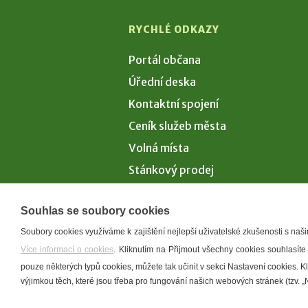
RYCHLÉ ODKAZY
Portál občana
Úřední deska
Kontaktní spojení
Ceník služeb města
Volná místa
Stánkový prodej
Volby 2026
Souhlas se soubory cookies
Soubory cookies využíváme k zajištění nejlepší uživatelské zkušenosti s na
Více informací o cookies
. Kliknutím na Přijmout všechny cookies souhlasíte
Prohlášení o p
pouze některých typů cookies, můžete tak učinit v sekci Nastavení cookies. 
výjimkou těch, které jsou třeba pro fungování našich webových stránek (tzv. „