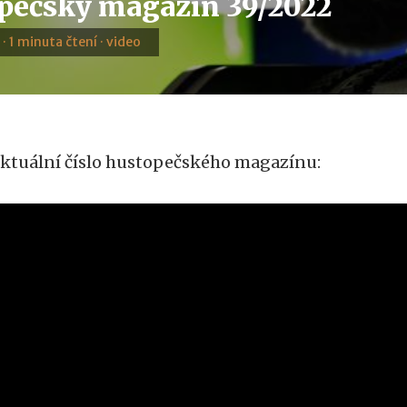
pečský magazín 39/2022
 · 1 minuta čtení · video
ktuální číslo hustopečského magazínu: