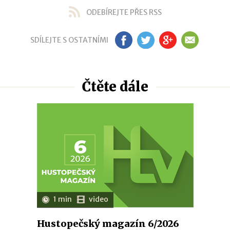
ODEBÍREJTE PŘES RSS
SDÍLEJTE S OSTATNÍMI
FB
TW
GP
EM
Čtěte dále
1 min
video
Hustopečský magazín 6/2026