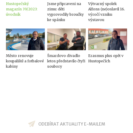
Hustopečský
Jsme připraveni na
Výtvarný spolek
magazín 39/2023:
zimu: děti
Alfons (ne)oslavil 16.
úvodník
vyprovodily broučky
výročí vzniku
ke spánku
výstavou
Město renovuje
Šmardovo divadlo
Erasmus plus opět v
koupaliště a fotbalové
letos představilo čtyři
Hustopečích
kabiny
soubory
ODEBÍRAT AKTUALITY E-MAILEM