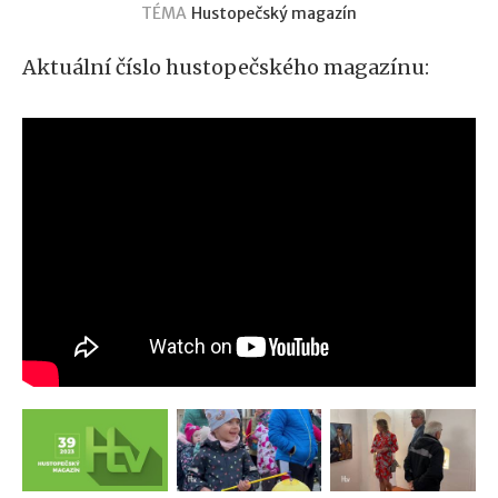
TÉMA
Hustopečský magazín
Aktuální číslo hustopečského magazínu: