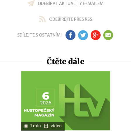
ODEBÍRAT AKTUALITY E-MAILEM
ODEBÍREJTE PŘES RSS
SDÍLEJTE S OSTATNÍMI
FB
TW
GP
EM
Čtěte dále
1 min
video