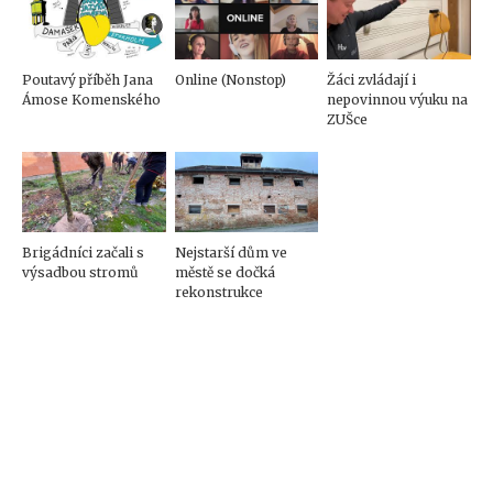
Poutavý příběh Jana
Online (Nonstop)
Žáci zvládají i
Ámose Komenského
nepovinnou výuku na
ZUŠce
Brigádníci začali s
Nejstarší dům ve
výsadbou stromů
městě se dočká
rekonstrukce