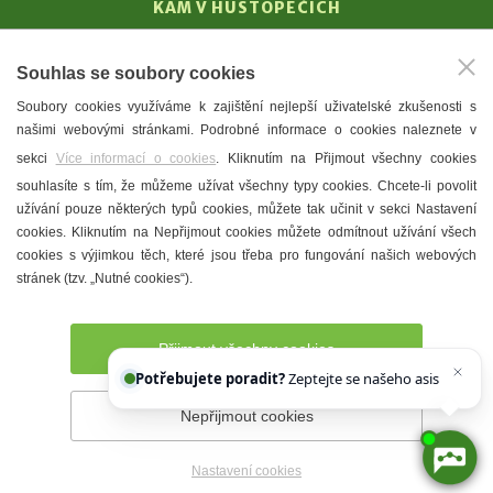
KAM V HUSTOPEČÍCH
Vinařství
Souhlas se soubory cookies
T. G. Masaryk
Soubory cookies využíváme k zajištění nejlepší uživatelské zkušenosti s
Mandloně
našimi webovými stránkami. Podrobné informace o cookies naleznete v
Ubytování
sekci
Více informací o cookies
. Kliknutím na Přijmout všechny cookies
Restaurace
souhlasíte s tím, že můžeme užívat všechny typy cookies. Chcete-li povolit
užívání pouze některých typů cookies, můžete tak učinit v sekci Nastavení
Městské muzeum a galerie
cookies. Kliknutím na Nepřijmout cookies můžete odmítnout užívání všech
Denní meníčka
cookies s výjimkou těch, které jsou třeba pro fungování našich webových
stránek (tzv. „Nutné cookies“).
Mapa města
Přijmout všechny cookies
Potřebujete poradit?
Zeptejte se našeho asistenta
Chettyho
.
Nepřijmout cookies
Prohlášení o přístupnosti
Správce webu
2026 © Město
Hustopeče
Nastavení cookies