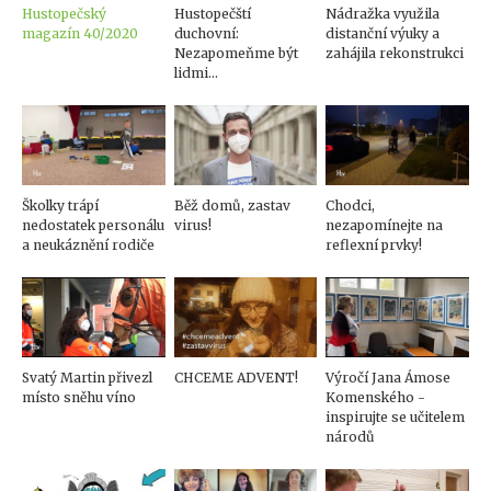
Hustopečský
Hustopečští
Nádražka využila
magazín 40/2020
duchovní:
distanční výuky a
Nezapomeňme být
zahájila rekonstrukci
lidmi...
Školky trápí
Běž domů, zastav
Chodci,
nedostatek personálu
virus!
nezapomínejte na
a neukáznění rodiče
reflexní prvky!
Svatý Martin přivezl
CHCEME ADVENT!
Výročí Jana Ámose
místo sněhu víno
Komenského -
inspirujte se učitelem
národů