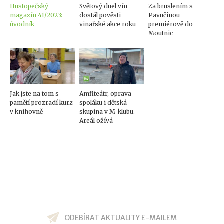
Hustopečský
Světový duel vín
Za bruslením s
magazín 41/2023:
dostál pověsti
Pavučinou
úvodník
vinařské akce roku
premiérově do
Moutnic
Jak jste na tom s
Amfiteátr, oprava
pamětí prozradí kurz
spoláku i dětská
v knihovně
skupina v M-klubu.
Areál ožívá
ODEBÍRAT AKTUALITY E-MAILEM