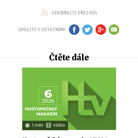
ODEBÍREJTE PŘES RSS
SDÍLEJTE S OSTATNÍMI
FB
TW
GP
EM
Čtěte dále
1 min
video