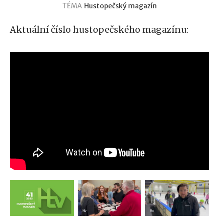
TÉMA
Hustopečský magazín
Aktuální číslo hustopečského magazínu: