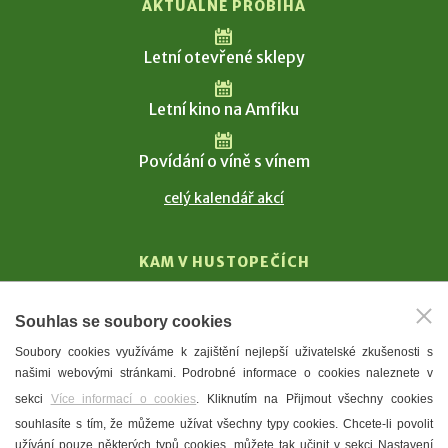
AKTUÁLNĚ PROBÍHÁ
Letní otevřené sklepy
Letní kino na Amfiku
Povídání o víně s vínem
celý kalendář akcí
KAM V HUSTOPEČÍCH
Vinařství
Souhlas se soubory cookies
T. G. Masaryk
Soubory cookies využíváme k zajištění nejlepší uživatelské zkušenosti s
Mandloně
našimi webovými stránkami. Podrobné informace o cookies naleznete v
Ubytování
sekci
Více informací o cookies
. Kliknutím na Přijmout všechny cookies
Restaurace
souhlasíte s tím, že můžeme užívat všechny typy cookies. Chcete-li povolit
užívání pouze některých typů cookies, můžete tak učinit v sekci Nastavení