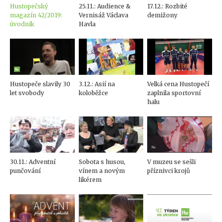
Hustopečský
25.11.: Audience &
17.12.: Rozbité
magazín 42/2019:
Vernisáž Václava
demižony
úvodník
Havla
Hustopeče slavily 30
3.12.: Asií na
Velká cena Hustopečí
let svobody
koloběžce
zaplnila sportovní
halu
30.11.: Adventní
Sobota s husou,
V muzeu se sešli
punčování
vínem a novým
příznivci krojů
likérem