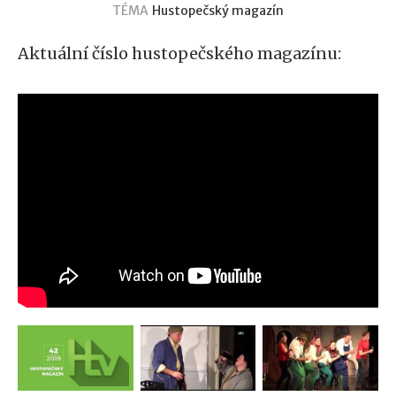
TÉMA
Hustopečský magazín
Aktuální číslo hustopečského magazínu: