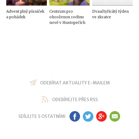
Advent plný písniček
Centrum pro
Dvaačtyřicátý týden
a pohádek
ohroženou rodinu
ve zkratce
nově v Hustopečích
ODEBÍRAT AKTUALITY E-MAILEM
ODEBÍREJTE PŘES RSS
SDÍLEJTE S OSTATNÍMI
FB
TW
GP
EM