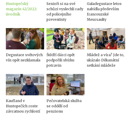
Hustopečský
Senioři si na své
Galadegustace letos
magazín 42/2022:
schůzi vyslechli rady
nabídla především
úvodník
od policejního
francouzské
preventisty
Meursaulty
Degustace světových
Štědří dárci opět
Mládež a víra? Jde to,
vín opět nezklamala
podpořili sbírku
ukázalo Děkanátní
potravin
setkání mládeže
Kaufland v
Pečovatelská služba
Hustopečích roste
se oddělí od
závratnou rychlostí
penzionu