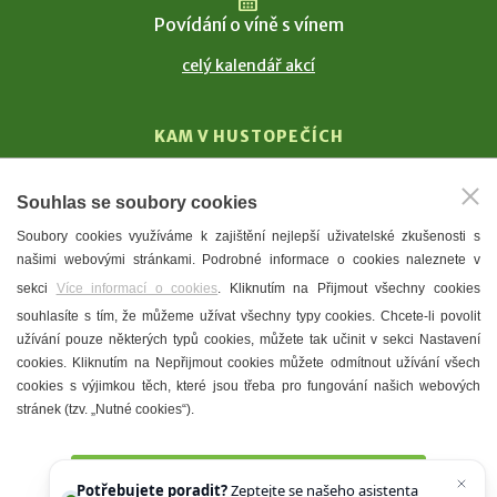
Povídání o víně s vínem
celý kalendář akcí
KAM V HUSTOPEČÍCH
Vinařství
Souhlas se soubory cookies
T. G. Masaryk
Soubory cookies využíváme k zajištění nejlepší uživatelské zkušenosti s
Mandloně
našimi webovými stránkami. Podrobné informace o cookies naleznete v
Ubytování
sekci
Více informací o cookies
. Kliknutím na Přijmout všechny cookies
Restaurace
souhlasíte s tím, že můžeme užívat všechny typy cookies. Chcete-li povolit
užívání pouze některých typů cookies, můžete tak učinit v sekci Nastavení
Městské muzeum a galerie
cookies. Kliknutím na Nepřijmout cookies můžete odmítnout užívání všech
Denní meníčka
cookies s výjimkou těch, které jsou třeba pro fungování našich webových
stránek (tzv. „Nutné cookies“).
Mapa města
Přijmout všechny cookies
Potřebujete poradit?
Zeptejte se našeho asistenta