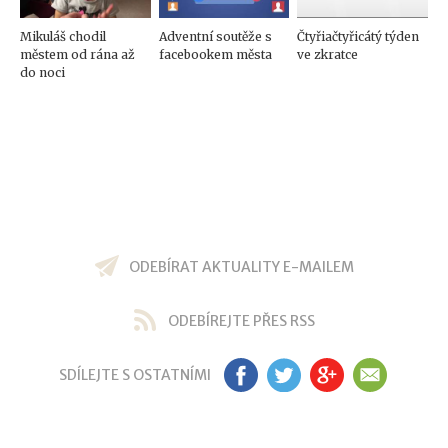
Mikuláš chodil
Adventní soutěže s
Čtyřiačtyřicátý týden
městem od rána až
facebookem města
ve zkratce
do noci
ODEBÍRAT AKTUALITY E-MAILEM
ODEBÍREJTE PŘES RSS
SDÍLEJTE S OSTATNÍMI
FB
TW
GP
EM