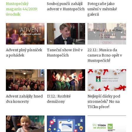
Hustopečský
Souboj punčů zahájil
Fotografie jako
magazín 44/2019:
advent v Hustopečích
umění v městské
úvodník
galerii
Advent plný písniček
Taneční show živě v
22.12.: Musica da
a pohádek
Hustopečích
camera Brno opět v
Hustopečích!
Advent zahájily hned
17.12.: Rozbité
Nejlepší dárky pod
dva koncerty
demižony
stromeček? No na
TICku přece!