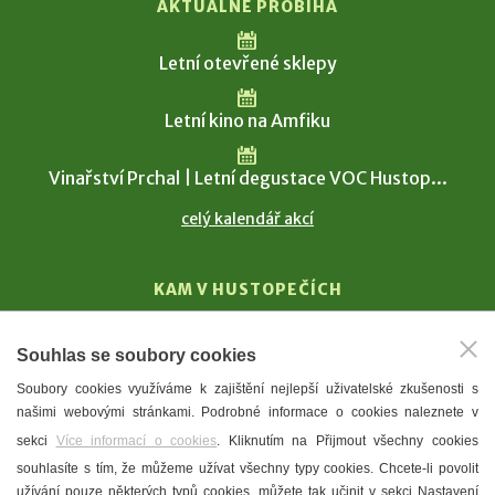
AKTUÁLNĚ PROBÍHÁ
Letní otevřené sklepy
Letní kino na Amfiku
Vinařství Prchal | Letní degustace VOC Hustop...
celý kalendář akcí
KAM V HUSTOPEČÍCH
Vinařství
Souhlas se soubory cookies
T. G. Masaryk
Soubory cookies využíváme k zajištění nejlepší uživatelské zkušenosti s
Mandloně
našimi webovými stránkami. Podrobné informace o cookies naleznete v
Ubytování
sekci
Více informací o cookies
. Kliknutím na Přijmout všechny cookies
Restaurace
souhlasíte s tím, že můžeme užívat všechny typy cookies. Chcete-li povolit
užívání pouze některých typů cookies, můžete tak učinit v sekci Nastavení