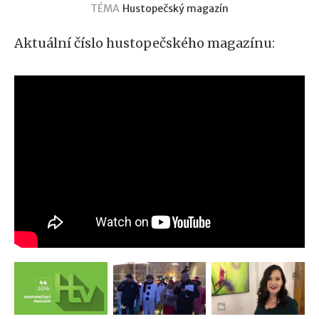
TÉMA
Hustopečský magazín
Aktuální číslo hustopečského magazínu: