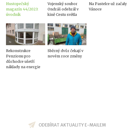
Hustopečský
Vojenský soubor
Na Pastelce už začaly
magazín 44/2023:
Ondráš odehrál v
Vánoce
úvodník
kině Cestu světla
Rekonstrukce
Sběrný dvůr čekají v
Penzionu pro
novém roce změny
důchodce ušetří
náklady na energie
ODEBÍRAT AKTUALITY E-MAILEM