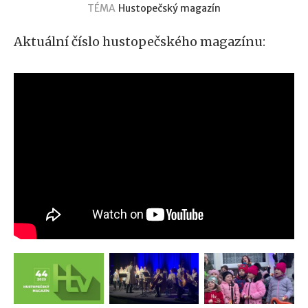
TÉMA
Hustopečský magazín
Aktuální číslo hustopečského magazínu: