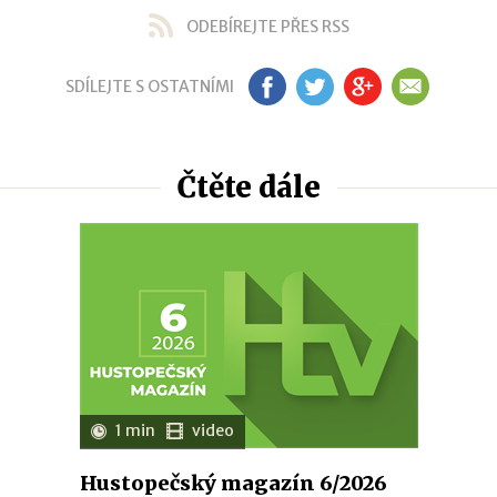
ODEBÍREJTE PŘES RSS
SDÍLEJTE S OSTATNÍMI
FB
TW
GP
EM
Čtěte dále
1 min
video
Hustopečský magazín 6/2026