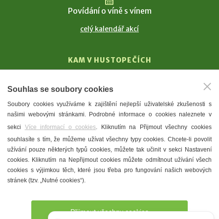
Povídání o víně s vínem
celý kalendář akcí
KAM V HUSTOPEČÍCH
Vinařství
Souhlas se soubory cookies
T. G. Masaryk
Soubory cookies využíváme k zajištění nejlepší uživatelské zkušenosti s
Mandloně
našimi webovými stránkami. Podrobné informace o cookies naleznete v
Ubytování
sekci
Více informací o cookies
. Kliknutím na Přijmout všechny cookies
Restaurace
souhlasíte s tím, že můžeme užívat všechny typy cookies. Chcete-li povolit
užívání pouze některých typů cookies, můžete tak učinit v sekci Nastavení
Městské muzeum a galerie
cookies. Kliknutím na Nepřijmout cookies můžete odmítnout užívání všech
Denní meníčka
cookies s výjimkou těch, které jsou třeba pro fungování našich webových
stránek (tzv. „Nutné cookies“).
Mapa města
Přijmout všechny cookies
Potřebujete poradit?
Zeptejte se našeho asistenta