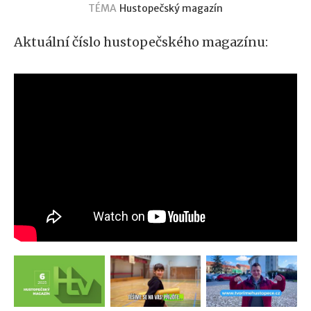
TÉMA
Hustopečský magazín
Aktuální číslo hustopečského magazínu: