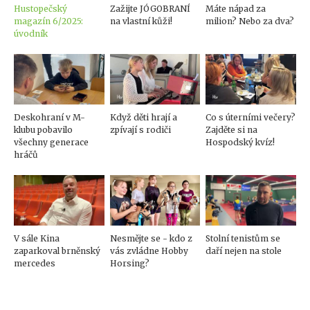
Hustopečský
Zažijte JÓGOBRANÍ
Máte nápad za
magazín 6/2025:
na vlastní kůži!
milion? Nebo za dva?
úvodník
Deskohraní v M-
Když děti hrají a
Co s úterními večery?
klubu pobavilo
zpívají s rodiči
Zajděte si na
všechny generace
Hospodský kvíz!
hráčů
V sále Kina
Nesmějte se - kdo z
Stolní tenistům se
zaparkoval brněnský
vás zvládne Hobby
daří nejen na stole
mercedes
Horsing?