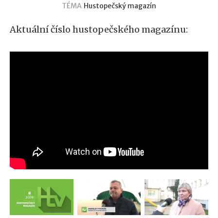
TÉMA
Hustopečský magazín
Aktuální číslo hustopečského magazínu: