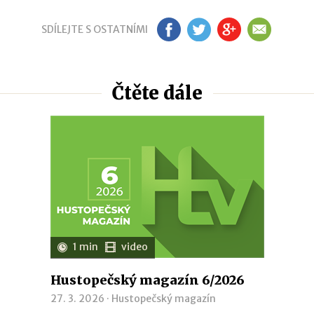
SDÍLEJTE S OSTATNÍMI
FB
TW
GP
EM
Čtěte dále
1 min
video
Hustopečský magazín 6/2026
27. 3. 2026 ·
Hustopečský magazín