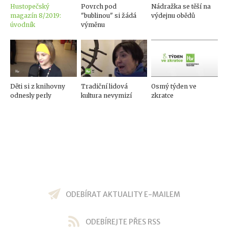
Hustopečský
Povrch pod
Nádražka se těší na
magazín 8/2019:
"bublinou" si žádá
výdejnu obědů
úvodník
výměnu
Děti si z knihovny
Tradiční lidová
Osmý týden ve
odnesly perly
kultura nevymizí
zkratce
ODEBÍRAT AKTUALITY E-MAILEM
ODEBÍREJTE PŘES RSS