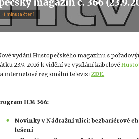
pečský magazín č. 366 (23.9.2
 · 1 minuta čtení
ové vydání Hustopečského magazínu s pořadový
átku 23.9. 2016 k vidění ve vysílání kabelové
Hustop
a internetové regionální televizi
ZDE
.
rogram HM 366:
Novinky v Nádražní ulici: bezbariérové ch
lešení