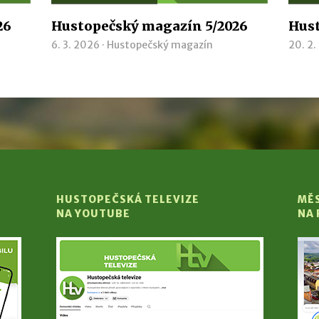
26
Hustopečský magazín 5/2026
Hust
6. 3. 2026 ·
Hustopečský magazín
20. 2.
HUSTOPEČSKÁ TELEVIZE
MĚ
NA YOUTUBE
NA