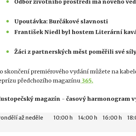
Odbor životního prostředí má nového ve
Upoutávka: Burčákové slavnosti
František Niedl byl hostem Literární kav
Žáci z partnerských měst poměřili své síly
o skončení premiérového vydání můžete na kabelov
eprízu předchozího magazínu
365.
ustopečský magazín
-
časový harmonogram vy
ondělí až neděle
10:00 h
14:00 h
16:00 h
18: