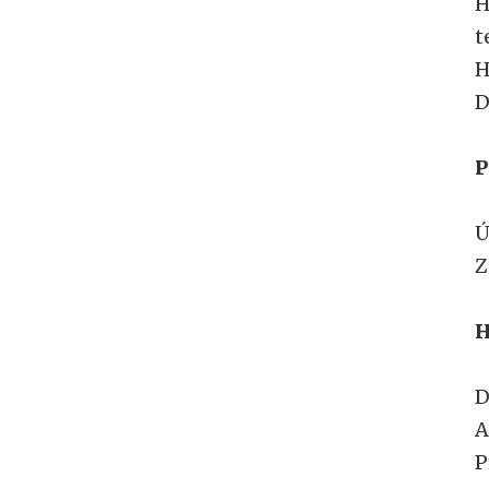
H
t
H
D
P
Ú
Z
H
D
A
P