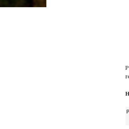
P
r
H
P