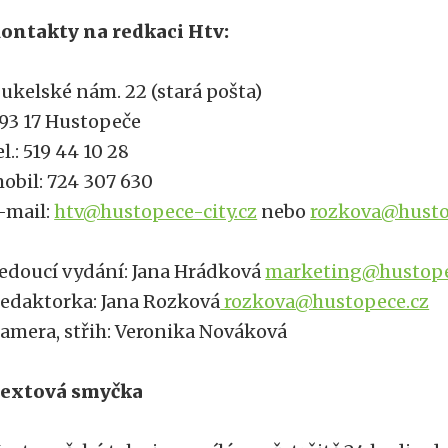
ontakty na redkaci Htv:
ukelské nám. 22 (stará pošta)
93 17 Hustopeče
el.: 519 44 10 28
obil: 724 307 630
-mail:
htv@hustopece-city.cz
nebo
rozkova@husto
edoucí vydání: Jana Hrádková
marketing@hustopec
edaktorka: Jana Rozková
rozkova@hustopece.cz
amera, střih: Veronika Nováková
extová smyčka