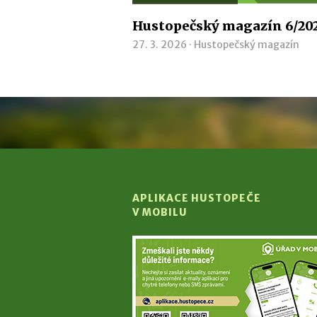
Hustopečský magazín 6/20
27. 3. 2026 ·
Hustopečský magazín
APLIKACE HUSTOPEČE
V MOBILU