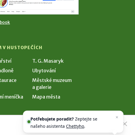
ebook
M V HUSTOPEČÍCH
ařství
T. G. Masaryk
dloně
Ubytování
taurace
Městské muzeum
a galerie
ní meníčka
Mapa města
Potřebujete poradit?
Zeptejte se
našeho asistenta
Chettyho
.