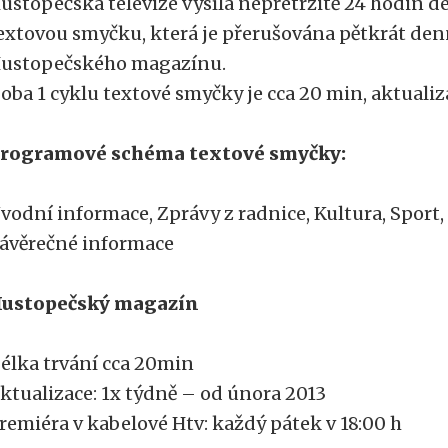
ustopečská televize vysílá nepřetržitě 24 hodin 
extovou smyčku, která je přerušována pětkrát den
ustopečského magazínu.
oba 1 cyklu textové smyčky je cca 20 min, aktualiz
rogramové schéma textové smyčky:
vodní informace, Zprávy z radnice, Kultura, Sport,
ávěrečné informace
ustopečský magazín
élka trvání cca 20min
ktualizace: 1x týdně – od února 2013
remiéra v kabelové Htv: každý pátek v 18:00 h