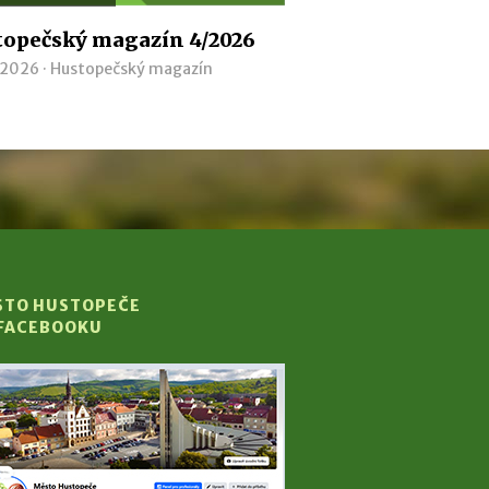
opečský magazín 4/2026
 2026 ·
Hustopečský magazín
STO HUSTOPEČE
 FACEBOOKU