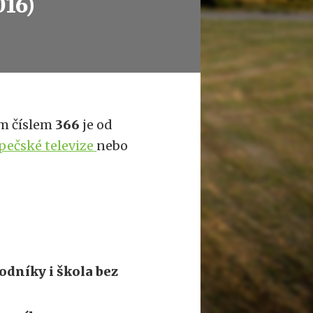
016)
m číslem
366
je od
ečské televize
nebo
odníky i škola bez