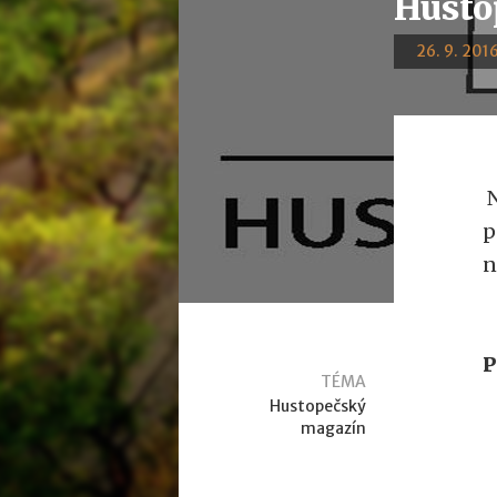
Husto
26. 9. 2016
N
p
n
P
TÉMA
Hustopečský
magazín