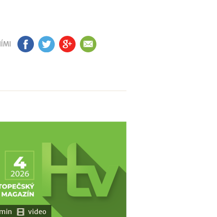
ÍMI
FB
TW
GP
EM
 min
video