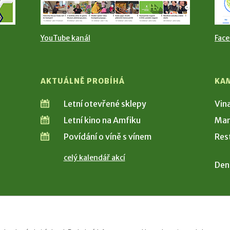
YouTube kanál
Fac
AKTUÁLNĚ PROBÍHÁ
KA
Letní otevřené sklepy
Vin
Letní kino na Amfiku
Man
Povídání o víně s vínem
Res
celý kalendář akcí
Den