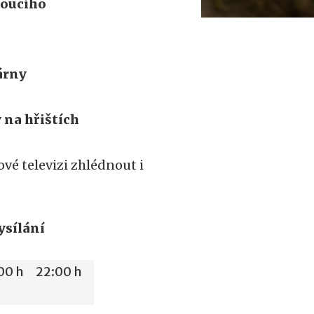
doucího
árny
 na hřištích
é televizi zhlédnout i
sílání
00 h
22:00 h