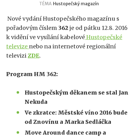
TÉMA
Hustopečský magazín
Nové vydání Hustopečského magazínu s
pořadovým číslem
362
je od pátku 12.8. 2016
k vidění ve vysílání kabelové
Hustopečské
televize
nebo na internetové regionální
televizi
ZDE
.
Program HM 362:
Hustopečským děkanem se stal Jan
Nekuda
Ve zkratce: Městské víno 2016 bude
od Znovínu a Marka Sedláčka
Move Around dance camp a