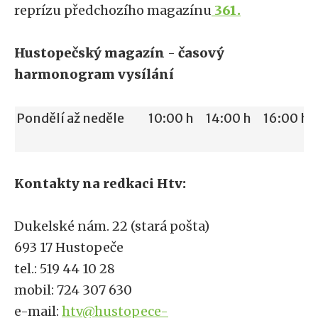
reprízu předchozího magazínu
361.
Hustopečský magazín
-
časový
harmonogram vysílání
Pondělí až neděle
10:00 h
14:00 h
16:00 h
Kontakty na redkaci Htv:
Dukelské nám. 22 (stará pošta)
693 17 Hustopeče
tel.: 519 44 10 28
mobil: 724 307 630
e-mail:
htv@hustopece-