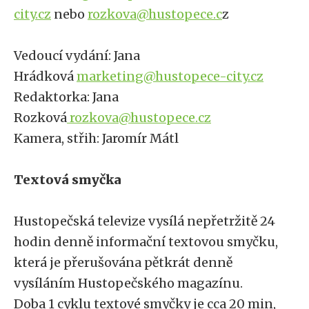
city.cz
nebo
rozkova@hustopece.c
z
Vedoucí vydání: Jana
Hrádková
marketing@hustopece-city.cz
Redaktorka: Jana
Rozková
rozkova@hustopece.cz
Kamera, střih: Jaromír Mátl
Textová smyčka
Hustopečská televize vysílá nepřetržitě 24
hodin denně informační textovou smyčku,
která je přerušována pětkrát denně
vysíláním Hustopečského magazínu.
Doba 1 cyklu textové smyčky je cca 20 min,