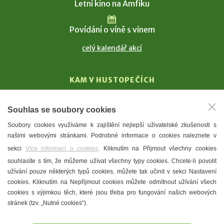
Letní kino na Amfiku
Povídání o víně s vínem
celý kalendář akcí
KAM V HUSTOPEČÍCH
Vinařství
Souhlas se soubory cookies
T. G. Masaryk
Soubory cookies využíváme k zajištění nejlepší uživatelské zkušenosti s
Mandloně
našimi webovými stránkami. Podrobné informace o cookies naleznete v
Ubytování
sekci
Více informací o cookies
. Kliknutím na Přijmout všechny cookies
Restaurace
souhlasíte s tím, že můžeme užívat všechny typy cookies. Chcete-li povolit
užívání pouze některých typů cookies, můžete tak učinit v sekci Nastavení
Městské muzeum a galerie
cookies. Kliknutím na Nepřijmout cookies můžete odmítnout užívání všech
Denní meníčka
cookies s výjimkou těch, které jsou třeba pro fungování našich webových
stránek (tzv. „Nutné cookies“).
Mapa města