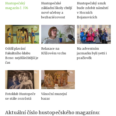
Hustopečský
Hustopečské
Hustopečský smrk
magazín č. 376
základní školy chtějí
bude zdobit náměstí
nové učebny a
v Horních
bezbariérovost
Bojanovicích
Oddíl plavání
Relaxace na
Na adventním
Fakultního klubu
Křížovém vrchu
jarmarku byli yetti i
Brno: nejdůležitější je
pračlověk
čas
Fotoklub Hustopeče
Vánoční muzejní
se stále rozrůstá
bazar
Aktuální číslo hustopečského magazínu: