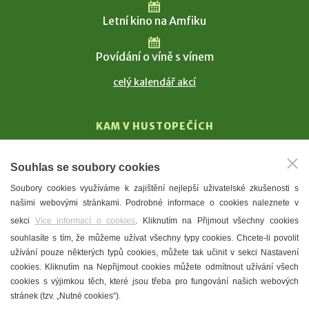
Letní kino na Amfiku
Povídání o víně s vínem
celý kalendář akcí
KAM V HUSTOPEČÍCH
Vinařství
Souhlas se soubory cookies
T. G. Masaryk
Soubory cookies využíváme k zajištění nejlepší uživatelské zkušenosti s
Mandloně
našimi webovými stránkami. Podrobné informace o cookies naleznete v
Ubytování
sekci
Více informací o cookies
. Kliknutím na Přijmout všechny cookies
Restaurace
souhlasíte s tím, že můžeme užívat všechny typy cookies. Chcete-li povolit
užívání pouze některých typů cookies, můžete tak učinit v sekci Nastavení
Městské muzeum a galerie
cookies. Kliknutím na Nepřijmout cookies můžete odmítnout užívání všech
Denní meníčka
cookies s výjimkou těch, které jsou třeba pro fungování našich webových
stránek (tzv. „Nutné cookies“).
Mapa města