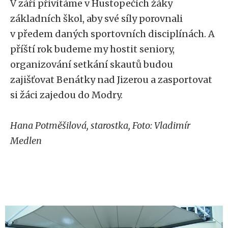
V září přivítáme v Hustopečích žáky
základních škol, aby své síly porovnali
v předem daných sportovních disciplínách. A
příští rok budeme my hostit seniory,
organizování setkání skautů budou
zajišťovat Benátky nad Jizerou a zasportovat
si žáci zajedou do Modry.
Hana Potměšilová, starostka, Foto: Vladimír
Medlen