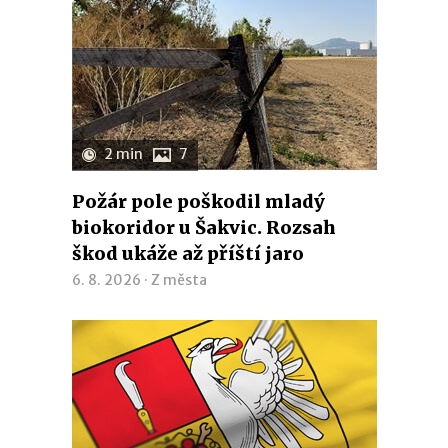
2 min
7
Požár pole poškodil mladý
biokoridor u Šakvic. Rozsah
škod ukáže až příští jaro
6. 8. 2026 ·
Z města