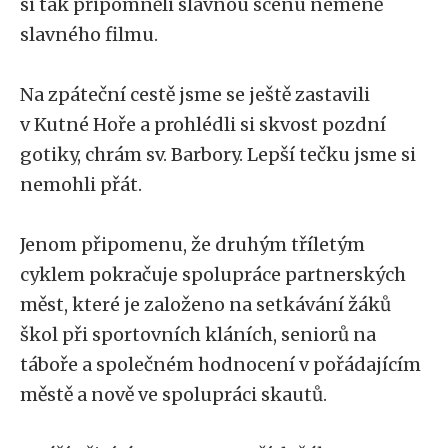
si tak připomněli slavnou scénu neméně
slavného filmu.
Na zpáteční cestě jsme se ještě zastavili
v Kutné Hoře a prohlédli si skvost pozdní
gotiky, chrám sv. Barbory. Lepší tečku jsme si
nemohli přát.
Jenom připomenu, že druhým tříletým
cyklem pokračuje spolupráce partnerských
měst, které je založeno na setkávání žáků
škol při sportovních kláních, seniorů na
táboře a společném hodnocení v pořádajícím
městě a nově ve spolupráci skautů.