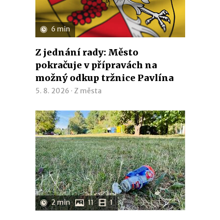
6 min
Z jednání rady: Město
pokračuje v přípravách na
možný odkup tržnice Pavlína
5. 8. 2026 ·
Z města
2 min
11
1