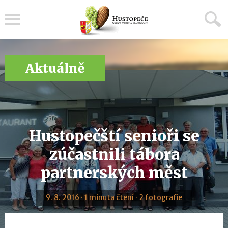
Menu
Aktuálně
Hustopečští senioři se
zúčastnili tábora
partnerských měst
9. 8. 2016 · 1 minuta čtení · 2 fotografie