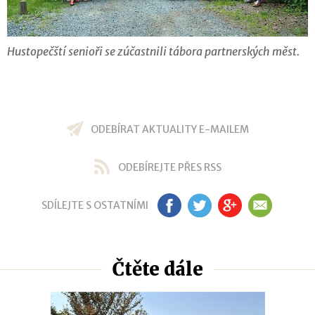
Hustopečští senioři se zúčastnili tábora partnerských měst.
ODEBÍRAT AKTUALITY E-MAILEM
ODEBÍREJTE PŘES RSS
SDÍLEJTE S OSTATNÍMI
FB
TW
GP
EM
Čtěte dále