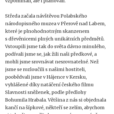
vzpomínali, ale i plánovali.
Středa začala návštěvou Polabského
národopisného muzea v Přerově nad Labem,
které je plnohodnotným skanzenem
s dřevěnicemi plných unikátních předmětů.
Vstoupili jsme tak do světa dávno minulého,
podívali jsme se, jak žili naši předkové, a
mohli jsme srovnávat nesrovnatelné. Než
jsme se rozloučili s našimi hostiteli,
poobědvali jsme v Hájence v Kersku,
vyhlášené díky natáčení českého filmu
Slavnosti sněženek, podle předlohy
Bohumila Hrabala. Většina z nás si objednala
kančí na šípkové, někteří se zelím, abychom