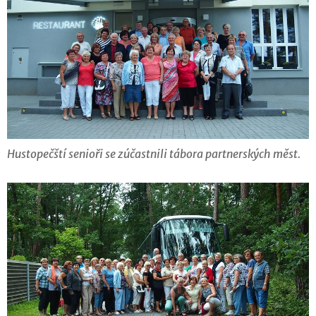
Hustopečští senioři se zúčastnili tábora partnerských měst.