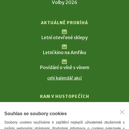
Volby 2026
AKTUÁLNĚ PROBÍHÁ
Letní otevřené sklepy
Letní kino na Amfiku
Povídání o víně s vínem
celý kalendář akcí
KAM V HUSTOPEČÍCH
Vinařství
Souhlas se soubory cookies
T. G. Masaryk
Soubory cookies využíváme k zajištění nejlepší uživatelské zkušenosti s
Mandloně
našimi webovými stránkami. Podrobné informace o cookies naleznete v