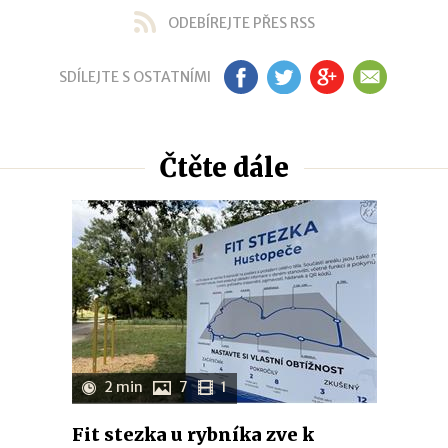
ODEBÍREJTE PŘES RSS
SDÍLEJTE S OSTATNÍMI
FB
TW
GP
EM
Čtěte dále
2 min
7
1
Fit stezka u rybníka zve k