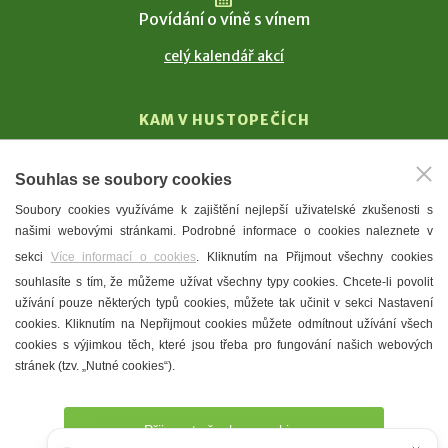
Povídání o víně s vínem
celý kalendář akcí
KAM V HUSTOPEČÍCH
Vinařství
Souhlas se soubory cookies
T. G. Masaryk
Soubory cookies využíváme k zajištění nejlepší uživatelské zkušenosti s
Mandloně
našimi webovými stránkami. Podrobné informace o cookies naleznete v
Ubytování
sekci
Více informací o cookies
. Kliknutím na Přijmout všechny cookies
Restaurace
souhlasíte s tím, že můžeme užívat všechny typy cookies. Chcete-li povolit
užívání pouze některých typů cookies, můžete tak učinit v sekci Nastavení
Městské muzeum a galerie
cookies. Kliknutím na Nepřijmout cookies můžete odmítnout užívání všech
Denní meníčka
cookies s výjimkou těch, které jsou třeba pro fungování našich webových
stránek (tzv. „Nutné cookies“).
Mapa města
Přijmout všechny cookies
Potřebujete poradit?
Zeptejte se našeho asistenta