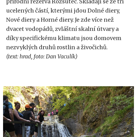
přírodní rezerva Rozsutec. Skládají se ze tří
ucelených částí, kterými jdou Dolné diery,
Nové diery a Horné diery. Je zde více než
dvacet vodopádů, zvláštní skalní útvary a
díky specifickému klimatu jsou domovem
nezvyklých druhů rostlin a živočichů.
(text: hrad, foto: Dan Vaculík)