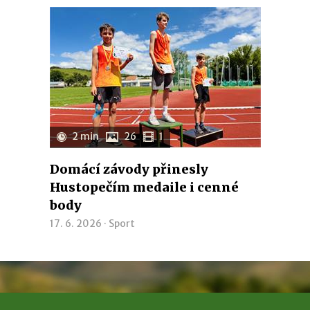
2 min
26
1
Domácí závody přinesly
Hustopečím medaile i cenné
body
17. 6. 2026 ·
Sport