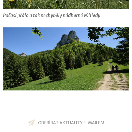
Počasí přálo a tak nechyběly nádherné výhledy
ODEBÍRAT AKTUALITY E-MAILEM