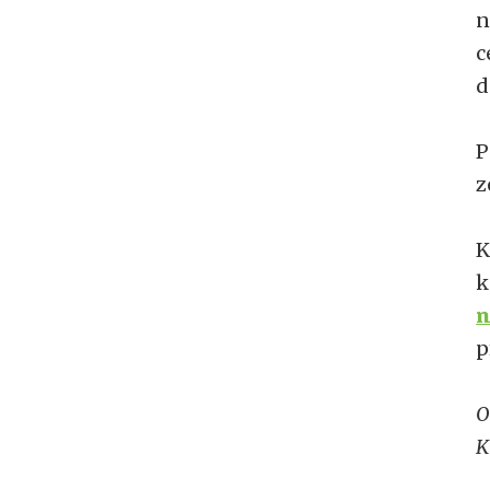
n
c
d
P
z
K
k
n
p
O
K