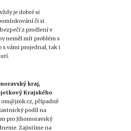
vždy je dobré si
pomínkování či si
bezpečí z prodlení v
 by neměl mít problém s
 s vámi projednal, tak i
utí.
moravský kraj,
majetkový Krajského
: om@jmk.cz, případně
vlastnický podíl na
iném pro Jihomoravský
dneme. Zajistíme na