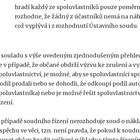
hradí každý ze spoluvlastníků pouze poměrn
rozhodne, že žádný z účastníků nemá na náh
což vyplývá i z rozhodnutí Ústavního soudu.
 souladu s výše uvedeným zjednodušeným přehled
e v případě, že občané obdrží výzvu ke zrušení a v
poluvlastnictví, je možné, aby se spoluvlastníci sp
odíl prodali nebo se dohodli, že odkoupí podíl aut
poluvlastníka) nebo je možné řešit spoluvlastnict
ízení.
 případě soudního řízení nerozhoduje soud o nákl
spěchu ve věci, tzn. není pravda, že pokud k soud
uset občan hradit veškeré náklady s tímto řízením