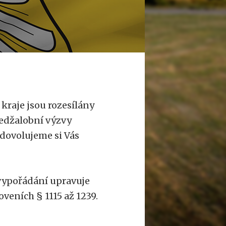
kraje jsou rozesílány
ředžalobní výzvy
 dovolujeme si Vás
 vypořádání upravuje
oveních § 1115 až 1239.