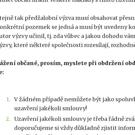
tejně tak předžalobní výzva musí obsahovat přesno
onkrétní pozemek se jedná a musí být uvedeny ko
utor výzvy učinil, tj. zda vůbec a jakou dohodu vá
ýzvy, které některé společnosti rozesílají, rozhodn
ážení občané, prosím, myslete při obdržení ob
e:
V žádném případě nemůžete být jako spoluvl
uzavření jakékoli smlouvy!
Uzavření jakékoli smlouvy je třeba řádně zvá
doporučujeme si vždy důkladně zjistit infor