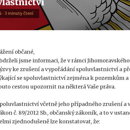
lastnictví
4 · 3 minuty čtení
ážení občané,
bdrželi jsme informaci, že v rámci Jihomoravského 
ýzvy ke zrušení a vypořádání spoluvlastnictví a p
ýkající se spoluvlastnictví zejména k pozemkům a
outo cestou upozornit na některá Vaše práva.
poluvlastnictví včetně jeho případného zrušení a
ákon č. 89/2012 Sb., občanský zákoník, a to v ustan
elmi zjednodušeně lze konstatovat, že: