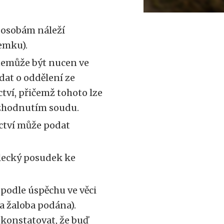
 osobám náleží
zemku).
nemůže být nucen ve
dat o oddělení ze
ctví, přičemž tohoto lze
zhodnutím soudu.
ictví může podat
lecký posudek ke
podle úspěchu ve věci
la žaloba podána).
 konstatovat, že buď