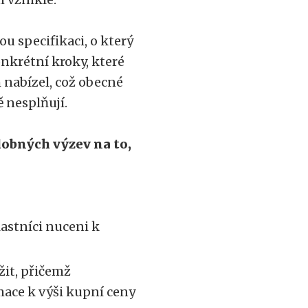
u specifikaci, o který
nkrétní kroky, které
m nabízel, což obecné
ě nesplňují.
dobných výzev na to,
astníci nuceni k
žit, přičemž
mace k výši kupní ceny