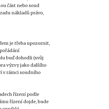
ou část nebo soud
radu nákladů právo,
em je třeba upozornit,
ypořádání
olu buď dohodli (svůj
ora výzvy jako dalšího
ví v rámci soudního
adech řízení podle
nímu řízení dojde, bude
 vzniklé.