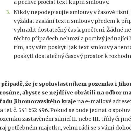
a pečlivě pročíst text kupní smlouvy.
Nikdy nepodepisujte smlouvy v časové tísni, 
vyžádat zaslání textu smlouvy předem k při
vyhradit dostatečný čas k pročtení. Žádné ne
těchto případech nehrozí a poctivý jednající
tím, aby vám poskytl jak text smlouvy a tento
poskytl dostatečný časový prostor k rozhodn
 případě, že je spoluvlastníkem pozemku i Jiho
rosíme, abyste se nejdříve obrátili na odbor 
řadu Jihomoravského kraje
na e-mailové adrese
a tel. č. 541 652 496. Pokud se bude jednat o spolu
ozemku zastavěném silnicí II. nebo III. třídy či j
raj potřebném majetku, velmi rádi se s Vámi doho