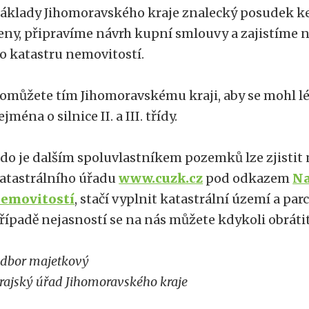
áklady Jihomoravského kraje znalecký posudek k
eny, připravíme návrh kupní smlouvy a zajistíme n
o katastru nemovitostí.
omůžete tím Jihomoravskému kraji, aby se mohl lép
ejména o silnice II. a III. třídy.
do je dalším spoluvlastníkem pozemků lze zjistit
atastrálního úřadu
www.cuzk.cz
pod odkazem
Na
emovitostí
, stačí vyplnit katastrální území a pa
řípadě nejasností se na nás můžete kdykoli obrátit
dbor majetkový
rajský úřad Jihomoravského kraje