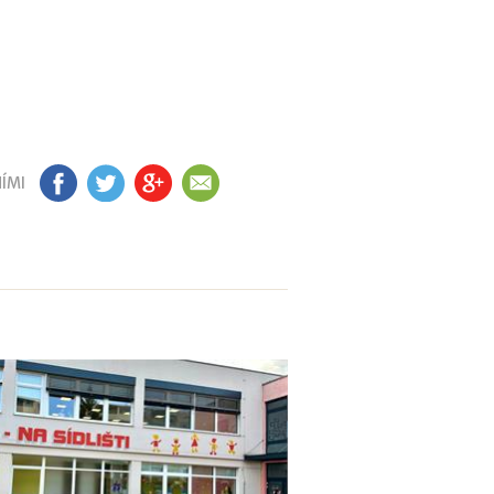
ÍMI
FB
TW
GP
EM