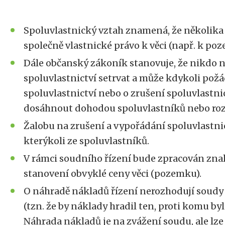
Spoluvlastnický vztah znamená, že několika
společně vlastnické právo k věci (např. k po
Dále občanský zákoník stanovuje, že nikdo 
spoluvlastnictví setrvat a může kdykoli požá
spoluvlastnictví nebo o zrušení spoluvlastni
dosáhnout dohodou spoluvlastníků nebo ro
Žalobu na zrušení a vypořádání spoluvlastn
kterýkoli ze spoluvlastníků.
V rámci soudního řízení bude zpracován zna
stanovení obvyklé ceny věci (pozemku).
O náhradě nákladů řízení nerozhodují soudy 
(tzn. že by náklady hradil ten, proti komu by
Náhrada nákladů je na zvážení soudu, ale lze