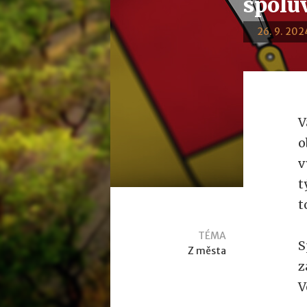
spoluv
26. 9. 202
V
o
v
t
t
TÉMA
S
Z města
z
V