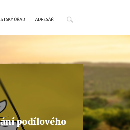
Hledat
STSKÝ ÚŘAD
ADRESÁŘ
dání podílového