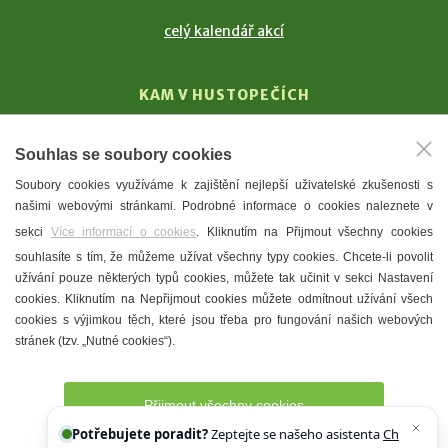
celý kalendář akcí
KAM V HUSTOPEČÍCH
Vinařství
Souhlas se soubory cookies
T. G. Masaryk
Soubory cookies využíváme k zajištění nejlepší uživatelské zkušenosti s
Mandloně
našimi webovými stránkami. Podrobné informace o cookies naleznete v
Ubytování
sekci
Více informací o cookies
. Kliknutím na Přijmout všechny cookies
Restaurace
souhlasíte s tím, že můžeme užívat všechny typy cookies. Chcete-li povolit
užívání pouze některých typů cookies, můžete tak učinit v sekci Nastavení
Městské muzeum a galerie
cookies. Kliknutím na Nepřijmout cookies můžete odmítnout užívání všech
Denní meníčka
cookies s výjimkou těch, které jsou třeba pro fungování našich webových
stránek (tzv. „Nutné cookies“).
Mapa města
Přijmout všechny cookies
Potřebujete poradit?
Zeptejte se našeho asistenta
Chettyho
.