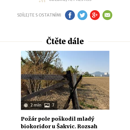
SDÍLEJTE S OSTATNÍMI
FB
TW
GP
EM
Čtěte dále
2 min
7
Požár pole poškodil mladý
biokoridor u Šakvic. Rozsah