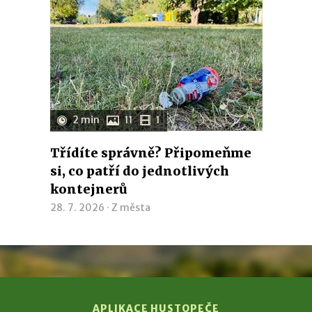
2 min
11
1
Třídíte správně? Připomeňme
si, co patří do jednotlivých
kontejnerů
28. 7. 2026 ·
Z města
APLIKACE HUSTOPEČE