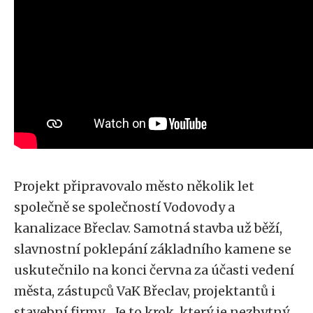
Projekt připravovalo město několik let
společně se společností Vodovody a
kanalizace Břeclav. Samotná stavba už běží,
slavnostní poklepání základního kamene se
uskutečnilo na konci června za účasti vedení
města, zástupců VaK Břeclav, projektantů i
stavební firmy. „Je to krok, který je nezbytný