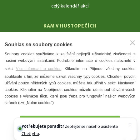
celý kalendář akcí
KAM V HUSTOPEČÍCH
Vinařství
Souhlas se soubory cookies
T. G. Masaryk
Soubory cookies využíváme k zajištění nejlepší uživatelské zkušenosti s
Mandloně
našimi webovými stránkami. Podrobné informace o cookies naleznete v
Ubytování
sekci
Více informací o cookies
. Kliknutím na Přijmout všechny cookies
Restaurace
souhlasíte s tím, že můžeme užívat všechny typy cookies. Chcete-li povolit
užívání pouze některých typů cookies, můžete tak učinit v sekci Nastavení
Městské muzeum a galerie
cookies. Kliknutím na Nepřijmout cookies můžete odmítnout užívání všech
Denní meníčka
cookies s výjimkou těch, které jsou třeba pro fungování našich webových
stránek (tzv. „Nutné cookies“).
Mapa města
Přijmout všechny cookies
Potřebujete poradit?
Zeptejte se našeho asistenta
Chettyho
.