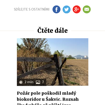
SDÍLEJTE S OSTATNÍMI
FB
TW
GP
EM
Čtěte dále
2 min
7
Požár pole poškodil mladý
biokoridor u Šakvic. Rozsah