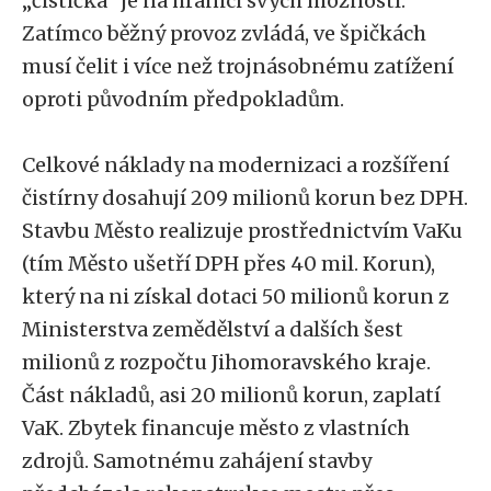
„čistička“ je na hranici svých možností.
Zatímco běžný provoz zvládá, ve špičkách
musí čelit i více než trojnásobnému zatížení
oproti původním předpokladům.
Celkové náklady na modernizaci a rozšíření
čistírny dosahují 209 milionů korun bez DPH.
Stavbu Město realizuje prostřednictvím VaKu
(tím Město ušetří DPH přes 40 mil. Korun),
který na ni získal dotaci 50 milionů korun z
Ministerstva zemědělství a dalších šest
milionů z rozpočtu Jihomoravského kraje.
Část nákladů, asi 20 milionů korun, zaplatí
VaK. Zbytek financuje město z vlastních
zdrojů. Samotnému zahájení stavby