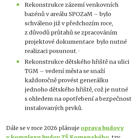
Rekonstrukce zázemí venkovních
bazénů v areálu SPOZaM – bylo
schváleno již v předchozím roce,
z důvodů průtahů se zpracováním
projektové dokumentace bylo nutné
realizaci posunout. ·
Rekonstrukce dětského hřiště na ulici
TGM – vedení města se snaží
každoročně provést generálku
jednoho dětského hřiště, což je nutné
s ohledem na opotřebení a bezpečnost
instalovaných prvků.
Dále se v roce 2026 plánuje
oprava budovy
v komplexu budov ZŠ Komenského
, tzv.