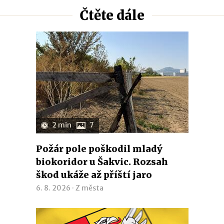
Čtěte dále
2 min
7
Požár pole poškodil mladý
biokoridor u Šakvic. Rozsah
škod ukáže až příští jaro
6. 8. 2026 ·
Z města