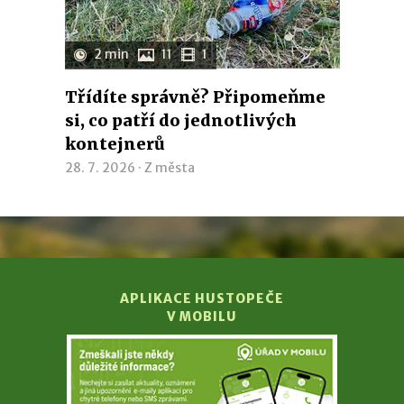
2 min
11
1
Třídíte správně? Připomeňme
si, co patří do jednotlivých
kontejnerů
28. 7. 2026 ·
Z města
APLIKACE HUSTOPEČE
V MOBILU