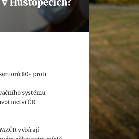
9 v Hustopečích?
eniorů 80+ proti
rvačního systému -
avotnictví ČR
 MZČR vybírají