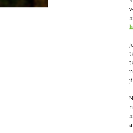
k
v
m
h
J
t
t
n
j
N
n
m
a