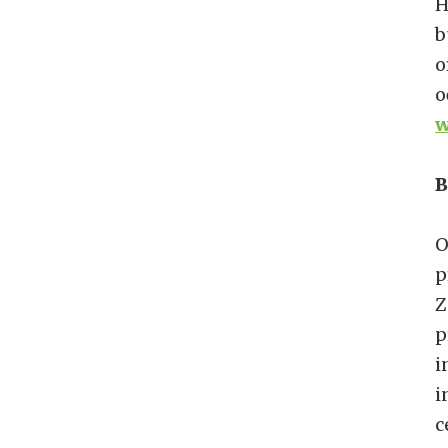
H
b
o
o
w
B
O
p
Z
p
i
i
c