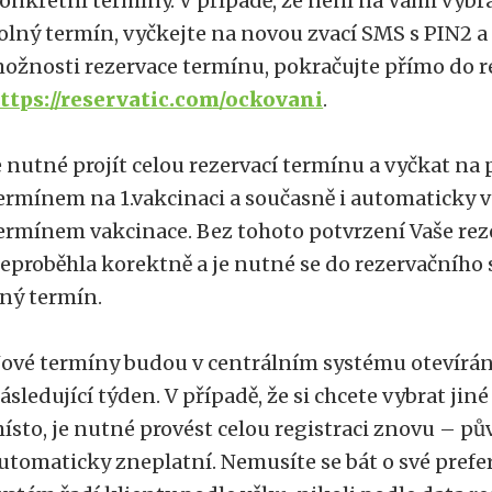
onkrétní termíny. V případě, že není na Vámi vy
olný termín, vyčkejte na novou zvací SMS s PIN2
ožnosti rezervace termínu, pokračujte přímo do 
ttps://reservatic.com/ockovani
.
e nutné projít celou rezervací termínu a vyčkat na
ermínem na 1.vakcinaci a současně i automaticky
ermínem vakcinace. Bez tohoto potvrzení Vaše re
eproběhla korektně a je nutné se do rezervačního 
iný termín.
ové termíny budou v centrálním systému otevírán
ásledující týden. V případě, že si chcete vybrat jin
ísto, je nutné provést celou registraci znovu – pů
utomaticky zneplatní. Nemusíte se bát o své prefe