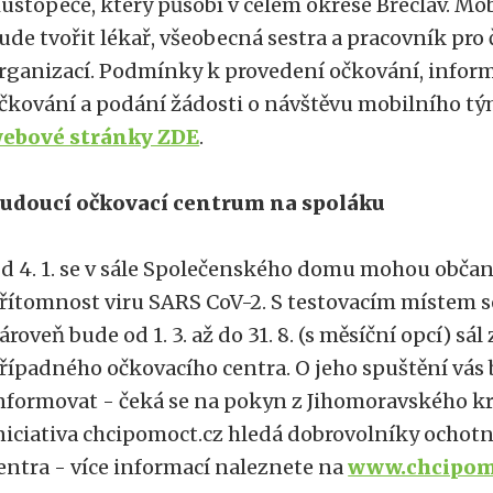
ustopeče, který působí v celém okrese Břeclav. Mo
ude tvořit lékař, všeobecná sestra a pracovník pro
rganizací. Podmínky k provedení očkování, infor
čkování a podání žádosti o návštěvu mobilního t
ebové stránky ZDE
.
udoucí očkovací centrum na spoláku
d 4. 1. se v sále Společenského domu mohou občan
řítomnost viru SARS CoV-2. S testovacím místem se 
ároveň bude od 1. 3. až do 31. 8. (s měsíční opcí) sá
řípadného očkovacího centra. O jeho spuštění vás
nformovat - čeká se na pokyn z Jihomoravského kra
niciativa chcipomoct.cz hledá dobrovolníky ocho
entra - více informací naleznete na
www.chcipom