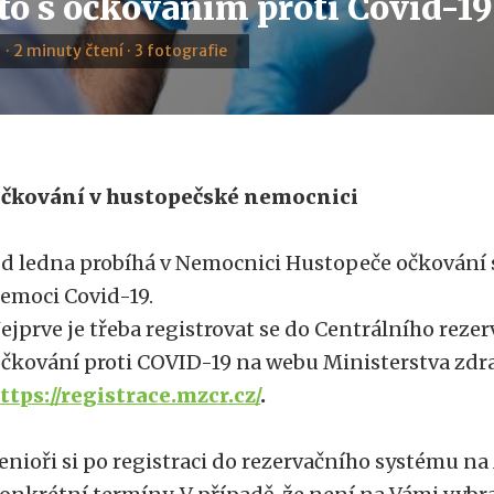
 to s očkováním proti Covid-1
 · 2 minuty čtení · 3 fotografie
čkování v hustopečské nemocnici
d ledna probíhá v Nemocnici Hustopeče očkování s
emoci Covid-19.
ejprve je třeba registrovat se do Centrálního reze
čkování proti COVID-19 na webu Ministerstva zdr
ttps://registrace.mzcr.cz/
.
enioři si po registraci do rezervačního systému na