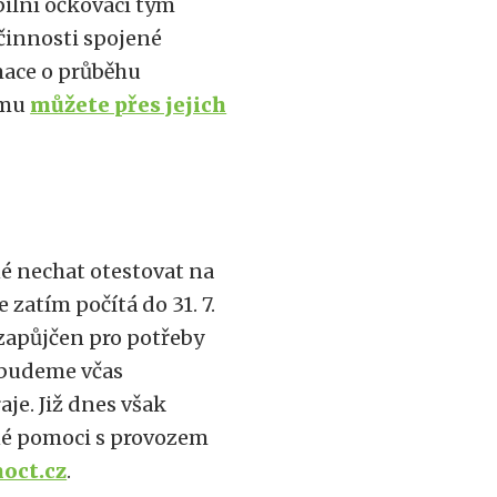
bilní očkovací tým
 činnosti spojené
mace o průběhu
ýmu
můžete přes jejich
é nechat otestovat na
zatím počítá do 31. 7.
l zapůjčen pro potřeby
 budeme včas
je. Již dnes však
tné pomoci s provozem
oct.cz
.