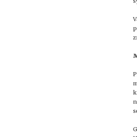
s
V
p
z
M
P
m
k
n
s
G