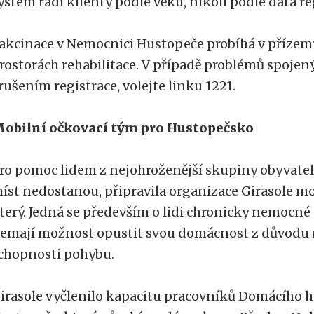
ystém řadí klienty podle věku, nikoli podle data re
akcinace v Nemocnici Hustopeče probíhá v přízemí
rostorách rehabilitace. V případě problémů spoje
rušením registrace, volejte linku 1221.
obilní očkovací tým pro Hustopečsko
ro pomoc lidem z nejohroženější skupiny obyvatel,
íst nedostanou, připravila organizace Girasole mo
terý. Jedná se především o lidi chronicky nemocné a 
emají možnost opustit svou domácnost z důvodu 
chopnosti pohybu.
irasole vyčlenilo kapacitu pracovníků Domácího h