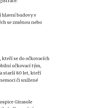
gistrace.
 hlavní budovy v
ných se změnou nebo
 kteří se do očkovacích
bilní očkovací tým,
starší 80 let, kteří
nemoci či snížené
ospice Girasole