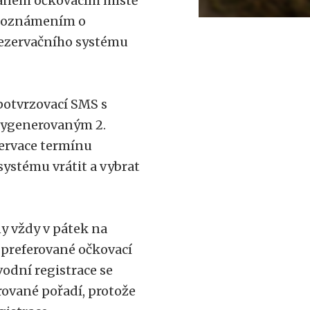
braném očkovacím místě
 a oznámením o
rezervačního systému
 potvrzovací SMS s
 vygenerovaným 2.
zervace termínu
systému vrátit a vybrat
y vždy v pátek na
é preferované očkovací
vodní registrace se
rované pořadí, protože