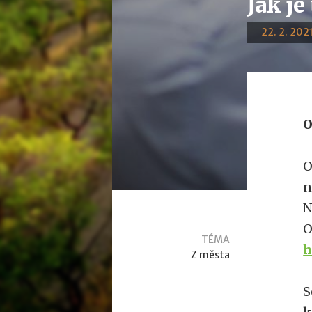
Jak je
22. 2. 2021
O
O
n
N
O
TÉMA
h
Z města
S