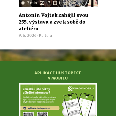
2 min
17
1
Antonín Vojtek zahájil svou
255. výstavu a zve k sobě do
ateliéru
9. 6. 2026 ·
Kultura
APLIKACE HUSTOPEČE
V MOBILU