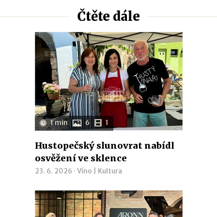
Čtěte dále
1 min
6
1
Hustopečský slunovrat nabídl
osvěžení ve sklence
23. 6. 2026 ·
Víno
|
Kultura