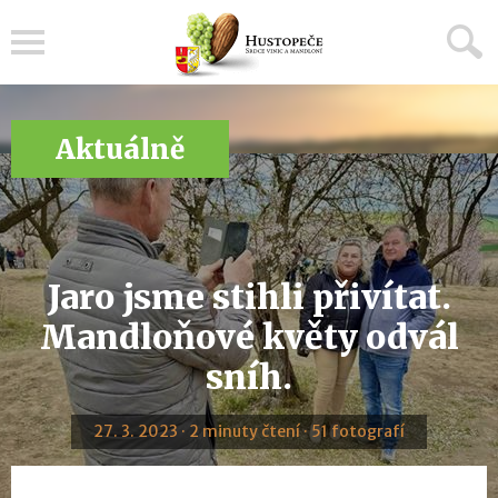
Menu
Aktuálně
Jaro jsme stihli přivítat.
Mandloňové květy odvál
sníh.
27. 3. 2023 · 2 minuty čtení · 51 fotografí