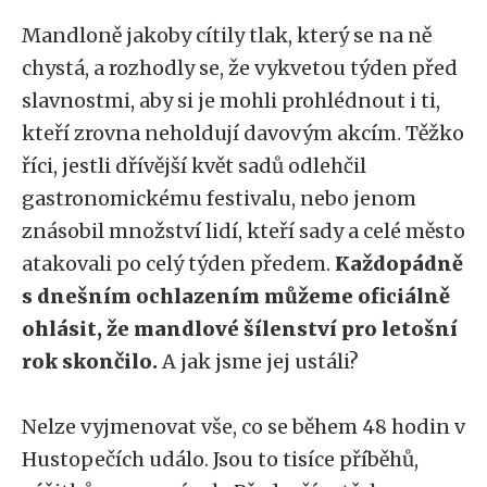
Mandloně jakoby cítily tlak, který se na ně
chystá, a rozhodly se, že vykvetou týden před
slavnostmi, aby si je mohli prohlédnout i ti,
kteří zrovna neholdují davovým akcím. Těžko
říci, jestli dřívější květ sadů odlehčil
gastronomickému festivalu, nebo jenom
znásobil množství lidí, kteří sady a celé město
atakovali po celý týden předem.
Každopádně
s dnešním ochlazením můžeme oficiálně
ohlásit, že mandlové šílenství pro letošní
rok skončilo.
A jak jsme jej ustáli?
Nelze vyjmenovat vše, co se během 48 hodin v
Hustopečích událo. Jsou to tisíce příběhů,