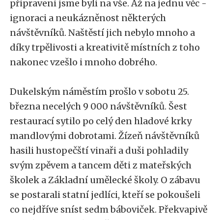
připraveni jsme byli na vše. Až na jednu věc -
ignoraci a neukázněnost některých
návštěvníků. Naštěstí jich nebylo mnoho a
díky trpělivosti a kreativitě místních z toho
nakonec vzešlo i mnoho dobrého.
Dukelským náměstím prošlo v sobotu 25.
března necelých 9 000 návštěvníků. Šest
restaurací sytilo po celý den hladové krky
mandlovými dobrotami. Žízeň návštěvníků
hasili hustopečští vinaři a duši pohladily
svým zpěvem a tancem děti z mateřských
školek a Základní umělecké školy. O zábavu
se postarali statní jedlíci, kteří se pokoušeli
co nejdříve sníst sedm báboviček. Překvapivě