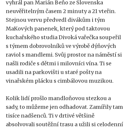
vyhrál pan Marián Beňo ze Slovenska
neuvěřitelným časem 2 minuty a 21 vteřin.
Stejnou vervu předvedl divákům i tým
MaKových panenek, který pod taktovou
kuchařského studia Divoká vařečka soupeřil
s týmem dobrovolníků ve výrobě dýňových
raviol s mandlemi. Svůj prostor na náměstí si
našli rodiče s dětmi i milovníci vína. Ti se
usadili na parkovišti u staré pošty na
vinařském plácku s cimbálovou muzikou.
Kolik lidí prošlo mandloňovou stezkou a
sady, to můžeme jen odhadovat. Zamířily tam
tisíce nadšenců. Ti v drtivé většině
absolvovali soutěžní trasu a užili si celodenní